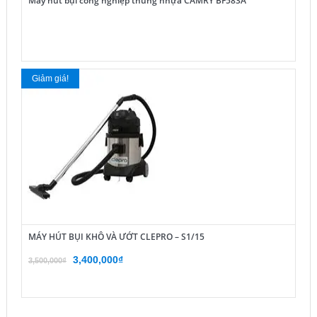
Máy hút bụi công nghiệp thùng nhựa CAMRY BF583A
Giảm giá!
MÁY HÚT BỤI KHÔ VÀ ƯỚT CLEPRO – S1/15
Giá
Giá
3,400,000
₫
3,500,000
₫
gốc
hiện
là:
tại
3,500,000₫.
là: