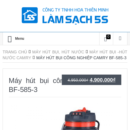
0
Menu
TRANG CHỦ
MÁY HÚT BỤI, HÚT NƯỚC
MÁY HÚT BỤI -HÚT
NƯỚC CAMRY
MÁY HÚT BỤI CÔNG NGHIỆP CAMRY BF-585-3
Máy hút bụi công nghiệp CAMRY
Giá
Giá
4,900,000
₫
4,950,000
₫
BF-585-3
gốc
hiện
là:
tại
4,950,000₫.
là:
4,900