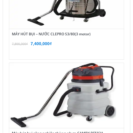
MÁY HÚT BỤI – NƯỚC CLEPRO S3/80(3 motor)
Giá
Giá
7,400,000
₫
7,800,000
₫
gốc
hiện
là:
tại
7,800,000₫.
là:
7,400,000₫.