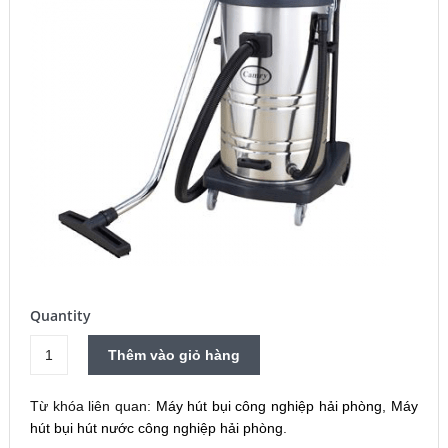
Quantity
Máy
Thêm vào giỏ hàng
hút
bụi
Từ khóa liên quan:
Máy hút bụi công nghiệp hải phòng
,
Máy
công
hút bụi hút nước công nghiệp hải phòng
.
nghiệp