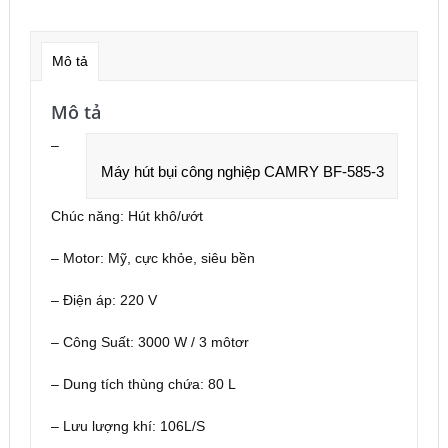
CAMRY
BF-
585-
Mô tả
3
số
Mô tả
lượng
–
Máy hút bụi công nghiệp CAMRY BF-585-3
Chúc năng: Hút khô/ướt
– Motor: Mỹ, cực khỏe, siêu bền
– Điện áp: 220 V
– Công Suất: 3000 W / 3 môtơr
– Dung tích thùng chứa: 80 L
– Lưu lượng khí: 106L/S