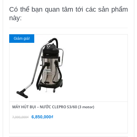
Có thể bạn quan tâm tới các sản phẩm
này:
Giảm giá!
MÁY HÚT BỤI – NƯỚC CLEPRO S3/60 (3 motor)
Giá
Giá
6,850,000
₫
7,000,000
₫
gốc
hiện
là:
tại
7,000,000₫.
là: