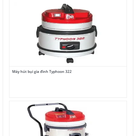
6,850,000₫.
Máy hút bụi gia đình Typhoon 322