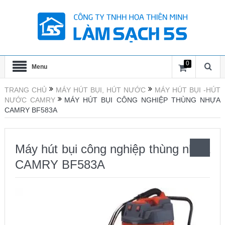
0
Menu
TRANG CHỦ
MÁY HÚT BỤI, HÚT NƯỚC
MÁY HÚT BỤI -HÚT
NƯỚC CAMRY
MÁY HÚT BỤI CÔNG NGHIỆP THÙNG NHỰA
CAMRY BF583A
Máy hút bụi công nghiệp thùng nhựa
CAMRY BF583A