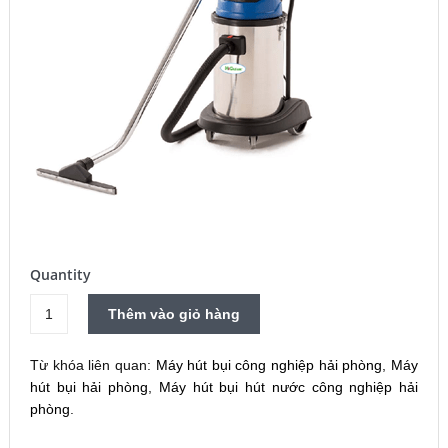
Quantity
Máy
Thêm vào giỏ hàng
hút
bụi
Từ khóa liên quan:
Máy hút bụi công nghiệp hải phòng
,
Máy
công
hút bụi hải phòng
,
Máy hút bụi hút nước công nghiệp hải
nghiệp
phòng
.
HiClean
HC