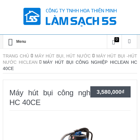
0
Menu
TRANG CHỦ
MÁY HÚT BỤI, HÚT NƯỚC
MÁY HÚT BỤI -HÚT
NƯỚC HICLEAN
MÁY HÚT BỤI CÔNG NGHIỆP HICLEAN HC
40CE
Máy hút bụi công nghiệp HiClean
3,580,000
₫
HC 40CE