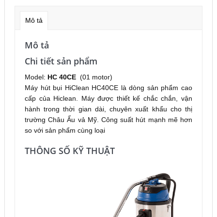
40CE
số
Mô tả
lượng
Mô tả
Chi tiết sản phẩm
Model:
HC 40CE
(01 motor)
Máy hút bụi HiClean HC40CE là dòng sản phẩm cao
cấp của Hiclean. Máy được thiết kế chắc chắn, vận
hành trong thời gian dài, chuyên xuất khẩu cho thị
trường Châu Ẩu vả Mỹ. Công suất hút mạnh mẽ hơn
so với sản phẩm cùng loại
THÔNG SỐ KỸ THUẬT