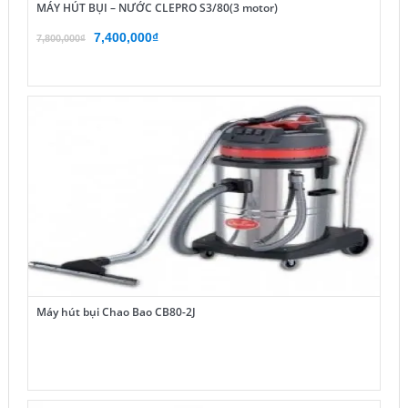
MÁY HÚT BỤI – NƯỚC CLEPRO S3/80(3 motor)
Giá
Giá
7,400,000
₫
7,800,000
₫
gốc
hiện
là:
tại
7,800,000₫.
là:
7,400,000₫.
Máy hút bụi Chao Bao CB80-2J