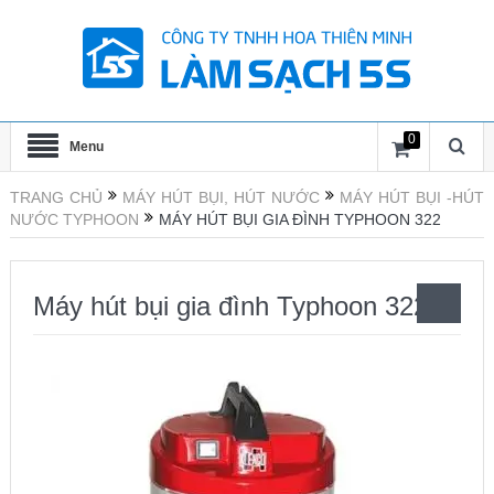
0
Menu
TRANG CHỦ
MÁY HÚT BỤI, HÚT NƯỚC
MÁY HÚT BỤI -HÚT
NƯỚC TYPHOON
MÁY HÚT BỤI GIA ĐÌNH TYPHOON 322
Máy hút bụi gia đình Typhoon 322