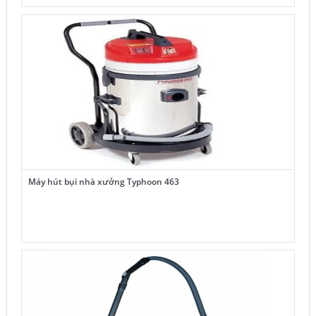
6,100,000₫.
là:
5,950,000₫.
Máy hút bụi nhà xưởng Typhoon 463