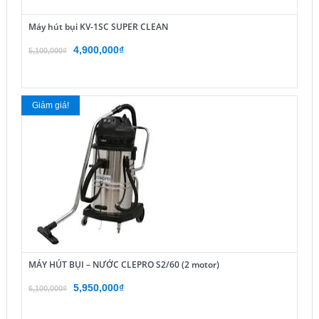
Máy hút bụi KV-1SC SUPER CLEAN
Giá
Giá
4,900,000
₫
5,100,000
₫
gốc
hiện
là:
tại
5,100,000₫.
là:
Giảm giá!
4,900,000₫.
MÁY HÚT BỤI – NƯỚC CLEPRO S2/60 (2 motor)
Giá
Giá
5,950,000
₫
6,100,000
₫
gốc
hiện
là:
tại