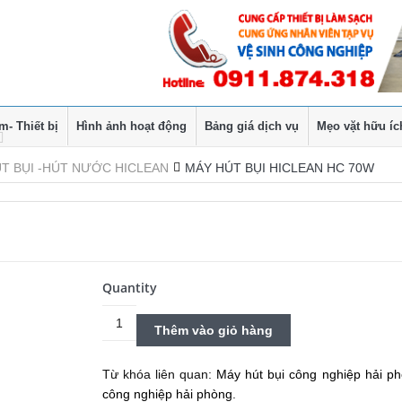
- Thiết bị
Hình ảnh hoạt động
Bảng giá dịch vụ
Mẹo vặt hữu íc
T BỤI -HÚT NƯỚC HICLEAN
MÁY HÚT BỤI HICLEAN HC 70W
Quantity
Máy
Thêm vào giỏ hàng
hút
bụi
Hiclean
Từ khóa liên quan:
Máy hút bụi công nghiệp hải p
HC
công nghiệp hải phòng
.