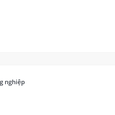
70W
số
lượng
g nghiệp