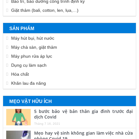
Bảo trì, bảo dưỡng công trình định kỳ
Giặt thảm (bali, cotton, len, lụa,…)
SẢN PHẨM
Máy hút bụi, hút nước
Máy chà sàn, giặt thảm
Máy phun rửa áp lực
Dụng cụ làm sạch
Hóa chất
Khăn lau đa năng
MẸO VẶT HỮU ÍCH
5 bước bảo vệ bản thân gia đình trước đại
dịch Covid
Tháng 7 16, 2021
Mẹo hay vệ sinh không gian làm việc nhà cửa
phòng Covid 19