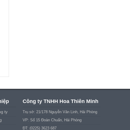
hiệp
Công ty TNHH Hoa Thiên Minh
g ty
Trụ sở: 21/178 Nguyễn Văn Linh, Hải Phòng
g
VP: Số 15 Đoàn Chuẩn, Hải Phòng
ĐT: (0225) 3623 687