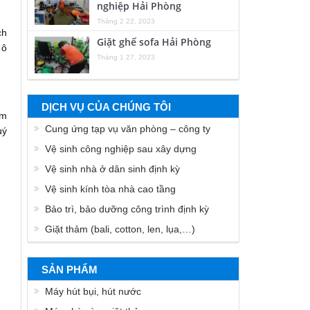
nghiệp Hải Phòng
Tháng 2 22, 2023
ch
Giặt ghế sofa Hải Phòng
 ô
Tháng 1 27, 2023
DỊCH VỤ CỦA CHÚNG TÔI
ẩm
Cung ứng tạp vụ văn phòng – công ty
uý
Vệ sinh công nghiệp sau xây dựng
Vệ sinh nhà ở dân sinh định kỳ
Vệ sinh kính tòa nhà cao tầng
Bảo trì, bảo dưỡng công trình định kỳ
Giặt thảm (bali, cotton, len, lụa,…)
SẢN PHẨM
Máy hút bụi, hút nước