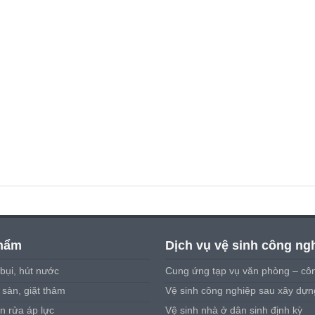
hẩm
Dịch vụ vệ sinh công ng
bụi, hút nước
Cung ứng tạp vụ văn phòng – côn
sàn, giặt thảm
Vệ sinh công nghiệp sau xây dựn
n rửa áp lực
Vệ sinh nhà ở dân sinh định kỳ