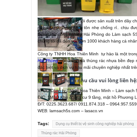
Sản phẩm của chúng tôi được sản xuất trên dây ch
nhựa Composite, APS, tôn nhẹ chống rỉ.. chịu đượ
thùng rác công nghiệp Hải Phòng do Làm sạch 5S
chúng tôi đã đến với hơn 1000 khách hàng cá nhân
Công ty TNHH Hoa Thiên Minh tự hào là một tro
Hải Phòng
nói chung và thùng rác nhựa bền đẹp n
đặc biệt và dịch vụ hậu mãi chuyên nghiệp nhất tr
Quý anh/ chị có nhu cầu vui lòng liên hệ
VPĐD Công ty TNHH Hoa Thiên Minh – Làm sạch 
Đ/C: 1M3D Khu chung cư 9 tầng, mặt hồ Phương L
Đ/T: 0225.3623.687/ 0911.874.318 – 0964.957.559
WEB: lamsach5s.com – lasaco.vn
Tags:
Dụng cụ thiết bị vệ sinh công nghiệp hải phòng
Thùng rác Hải Phòng