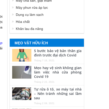
Máy chà sàn, giặt thảm
Máy phun rửa áp lực
Dụng cụ làm sạch
ới
Hóa chất
ới
ủa
Khăn lau đa năng
MẸO VẶT HỮU ÍCH
ệp
ãi
5 bước bảo vệ bản thân gia
đình trước đại dịch Covid
Tháng 7 16, 2021
Mẹo hay vệ sinh không gian
làm việc nhà cửa phòng
Covid 19
Tháng 2 22, 2021
Tự rửa ô tô, xe máy tại nhà
– Nên tránh những sai lầm
sau
Tháng 2 09, 2021