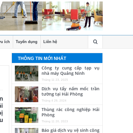
u ích
Tuyển dụng
Liên hệ
THÔNG TIN MỚI NHẤT
Công ty cung cấp tạp vụ
nhà máy Quảng Ninh
Tháng 11 23, 2025
Dịch vụ tẩy nấm mốc trần
tường tại Hải Phòng
ện
Tháng 4 26, 2024
ái
Thùng rác công nghiệp Hải
bị
Phòng
âu
Tháng 11 20, 2023
Báo giá dịch vụ vệ sinh công