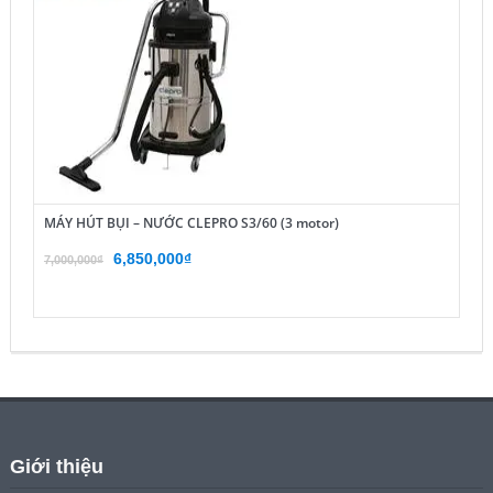
MÁY HÚT BỤI – NƯỚC CLEPRO S3/60 (3 motor)
Giá
Giá
6,850,000
₫
7,000,000
₫
gốc
hiện
là:
tại
7,000,000₫.
là:
6,850,000₫.
Giới thiệu