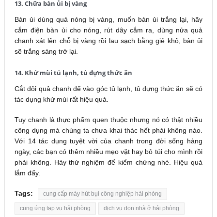
13. Chữa bàn ủi bị vàng
Bàn ủi dùng quá nóng bị vàng, muốn bàn ủi trắng lại, hãy
cắm điện bàn ủi cho nóng, rút dây cắm ra, dùng nửa quả
chanh xát lên chỗ bị vàng rồi lau sạch bằng giẻ khô, bàn ủi
sẽ trắng sáng trở lại.
14. Khử mùi tủ lạnh, tủ đựng thức ăn
Cắt đôi quả chanh để vào góc tủ lạnh, tủ đựng thức ăn sẽ có
tác dụng khử mùi rất hiệu quả.
Tuy chanh là thực phẩm quen thuộc nhưng nó có thật nhiều
công dụng mà chúng ta chưa khai thác hết phải không nào.
Với 14 tác dụng tuyệt vời của chanh trong đời sống hàng
ngày, các bạn có thêm nhiều mẹo vặt hay bỏ túi cho mình rồi
phải không. Hảy thử nghiệm để kiểm chứng nhé. Hiệu quả
lắm đấy.
Tags:
cung cấp máy hút bụi công nghiệp hải phòng
cung ứng tạp vụ hải phòng
dịch vụ dọn nhà ở hải phòng