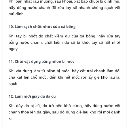
Khi bạn nhặt rau muống, rau khoai, xắt bắp chuối bị dính mủ,
hãy dùng nước chanh để rửa tay sẽ nhanh chóng sạch vết
mủ dính.
10. Làm sạch chất nhớt của xà bông
Khi tay bị nhớt do chất kiềm dư của xà bông, hãy rửa tay
bằng nước chanh, chất kiềm dư sẽ bị khử, tay sẽ hết nhớt
ngay.
11. Chùi vật dụng bằng nilon bị mốc
Khi vật dụng làm từ nilon bị mốc, hãy cắt trái chanh làm đôi
chà xát lên chỗ mốc, đến khi hết mốc rồi lấy giẻ khô lau lại
sạch.
12. Làm mới giày da đã cũ
Khi dày da bị cũ, da trở nên khô cứng, hãy dùng nước cốt
chanh thoa lên da giày, sau đó dùng giẻ lau khô rồi mới đánh
xi.