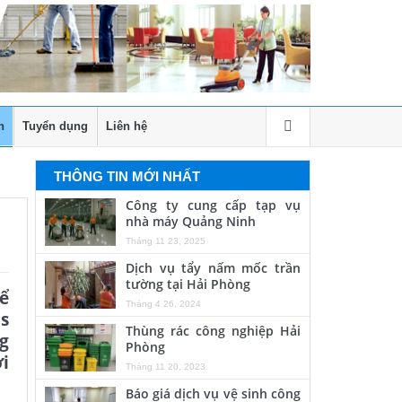
h
Tuyển dụng
Liên hệ
THÔNG TIN MỚI NHẤT
Công ty cung cấp tạp vụ
nhà máy Quảng Ninh
Tháng 11 23, 2025
Dịch vụ tẩy nấm mốc trần
tường tại Hải Phòng
để
Tháng 4 26, 2024
s
Thùng rác công nghiệp Hải
ng
Phòng
i
Tháng 11 20, 2023
Báo giá dịch vụ vệ sinh công