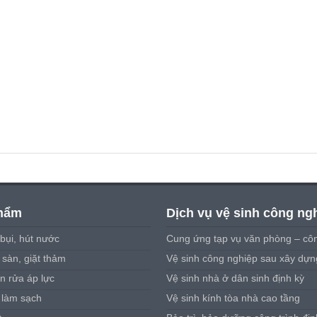
hẩm
Dịch vụ vệ sinh công ng
bụi, hút nước
Cung ứng tạp vụ văn phòng – côn
sàn, giặt thảm
Vệ sinh công nghiệp sau xây dựn
n rửa áp lực
Vệ sinh nhà ở dân sinh định kỳ
 làm sạch
Vệ sinh kính tòa nhà cao tầng