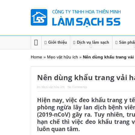
Giới thiệu
Dịch vụ làm sạch
Sản phẩm
Home
»
Mẹo vặt hữu ích
»
Nên dùng khẩu trang vải 
Nên dùng khẩu trang vải h
In:
Mẹo vặt hữu ích
No Comments
Hiện nay, việc đeo khẩu trang y t
phòng ngừa lây lan dịch bệnh vi
(2019-nCoV) gây ra. Tuy nhiên, t
hạn chế thì việc đeo khẩu trang 
luôn quan tâm.