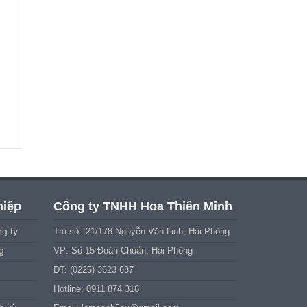
hiệp
Công ty TNHH Hoa Thiên Minh
g ty
Trụ sở: 21/178 Nguyễn Văn Linh, Hải Phòng
g
VP: Số 15 Đoàn Chuẩn, Hải Phòng
ĐT: (0225) 3623 687
Hotline: 0911 874 318