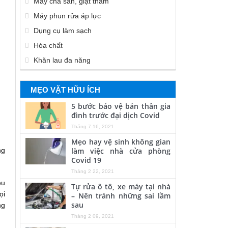
Máy chà sàn, giặt thảm
Máy phun rửa áp lực
Dụng cụ làm sạch
Hóa chất
Khăn lau đa năng
MẸO VẶT HỮU ÍCH
5 bước bảo vệ bản thân gia
đình trước đại dịch Covid
Tháng 7 16, 2021
Mẹo hay vệ sinh không gian
làm việc nhà cửa phòng
ng
Covid 19
Tháng 2 22, 2021
ều
Tự rửa ô tô, xe máy tại nhà
ọi
– Nên tránh những sai lầm
sau
ng
Tháng 2 09, 2021