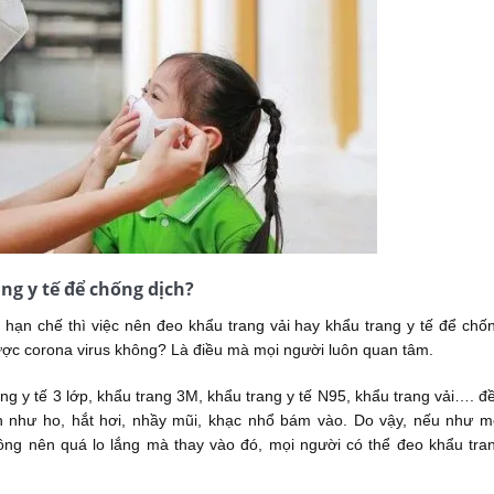
ng y tế để chống dịch?
 hạn chế thì việc nên đeo khẩu trang vải hay khẩu trang y tế để chố
được corona virus không? Là điều mà mọi người luôn quan tâm.
ng y tế 3 lớp, khẩu trang 3M, khẩu trang y tế N95, khẩu trang vải…. đ
 như ho, hắt hơi, nhầy mũi, khạc nhổ bám vào. Do vậy, nếu như m
ông nên quá lo lắng mà thay vào đó, mọi người có thể đeo khẩu tra