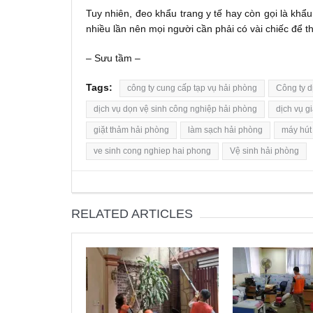
Tuy nhiên, đeo khẩu trang y tế hay còn gọi là khẩu
nhiều lần nên mọi người cần phải có vài chiếc để th
– Sưu tầm –
Tags:
công ty cung cấp tạp vụ hải phòng
Công ty d
dịch vụ dọn vệ sinh công nghiệp hải phòng
dịch vụ g
giặt thảm hải phòng
làm sạch hải phòng
máy hút
ve sinh cong nghiep hai phong
Vệ sinh hải phòng
RELATED ARTICLES