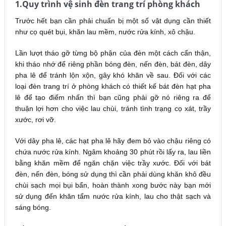
1.Quy trình vệ sinh đèn trang trí phòng khách
Trước hết bạn cần phải chuẩn bị một số vật dụng cần thiết
như cọ quét bụi, khăn lau mềm, nước rửa kính, xô chậu.
Lần lượt tháo gỡ từng bộ phận của đèn một cách cẩn thận,
khi tháo nhớ để riêng phần bóng đèn, nến đèn, bát đèn, dây
pha lê để tránh lộn xộn, gây khó khăn về sau. Đối với các
loại đèn trang trí ở phòng khách có thiết kế bát đèn hạt pha
lê để tạo điểm nhấn thì bạn cũng phải gỡ nó riêng ra để
thuận lợi hơn cho việc lau chùi, tránh tình trạng cọ xát, trầy
xước, rơi vỡ.
Với dây pha lê, các hạt pha lê hãy đem bỏ vào chậu riêng có
chứa nước rửa kính. Ngâm khoảng 30 phút rồi lấy ra, lau liền
bằng khăn mềm để ngăn chặn việc trầy xước. Đối với bát
đèn, nến đèn, bóng sử dụng thì cần phải dùng khăn khô đều
chùi sạch mọi bụi bẩn, hoàn thành xong bước này bạn mới
sử dụng đến khăn tẩm nước rửa kính, lau cho thật sạch và
sáng bóng.