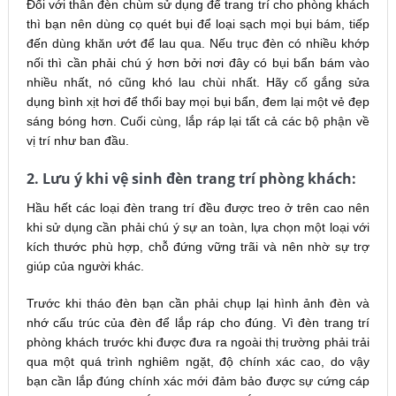
Đối với thân đèn chùm sử dụng để trang trí cho phòng khách
thì bạn nên dùng cọ quét bụi để loại sạch mọi bụi bám, tiếp
đến dùng khăn ướt để lau qua. Nếu trục đèn có nhiều khớp
nối thì cần phải chú ý hơn bởi nơi đây có bụi bẩn bám vào
nhiều nhất, nó cũng khó lau chùi nhất. Hãy cố gắng sửa
dụng bình xịt hơi để thổi bay mọi bụi bẩn, đem lại một vẻ đẹp
sáng bóng hơn. Cuối cùng, lắp ráp lại tất cả các bộ phận về
vị trí như ban đầu.
2. Lưu ý khi vệ sinh đèn trang trí phòng khách:
Hầu hết các loại đèn trang trí đều được treo ở trên cao nên
khi sử dụng cần phải chú ý sự an toàn, lựa chọn một loại với
kích thước phù hợp, chỗ đứng vững trãi và nên nhờ sự trợ
giúp của người khác.
Trước khi tháo đèn bạn cần phải chụp lại hình ảnh đèn và
nhớ cấu trúc của đèn để lắp ráp cho đúng. Vì đèn trang trí
phòng khách trước khi được đưa ra ngoài thị trường phải trải
qua một quá trình nghiêm ngặt, độ chính xác cao, do vậy
bạn cần lắp đúng chính xác mới đảm bảo được sự cứng cáp