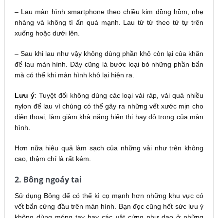
– Lau màn hình smartphone theo chiều kim đồng hồm, nhẹ
nhàng và không tì ấn quá mạnh. Lau từ từ theo tứ tự trên
xuống hoặc dưới lên.
– Sau khi lau như vậy không dùng phần khô còn lại của khăn
để lau màn hình. Đây cũng là bước loại bỏ những phần bẩn
mà có thể khi màn hình khô lại hiện ra.
Lưu ý
: Tuyệt đối không dùng các loại vải ráp, vải quá nhiều
nylon để lau vì chúng có thể gây ra những vết xước mịn cho
điện thoại, làm giảm khả năng hiển thị hay độ trong của màn
hình.
Hơn nữa hiệu quả làm sạch của những vải như trên không
cao, thậm chí là rất kém.
2. Bông ngoáy tai
Sử dụng Bông để có thể kì cọ mạnh hơn những khu vực có
vết bẩn cứng đầu trên màn hình. Bạn đọc cũng hết sức lưu ý
không dùng móng tay hay các vật cứng như dao ở những