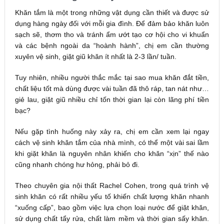
Khăn tắm là một trong những vật dụng cần thiết và được sử
dụng hàng ngày đối với mỗi gia đình. Để đảm bảo khăn luôn
sạch sẽ, thơm tho và tránh ẩm ướt tạo cơ hội cho vi khuẩn
và các bệnh ngoài da “hoành hành”, chị em cần thường
xuyên vệ sinh, giặt giũ khăn ít nhất là 2-3 lần/ tuần.
Tuy nhiên, nhiều người thắc mắc tại sao mua khăn đắt tiền,
chất liệu tốt mà dùng được vài tuần đã thô ráp, tan nát như…
giẻ lau, giặt giũ nhiều chỉ tốn thời gian lại còn lãng phí tiền
bạc?
Nếu gặp tình huống này xảy ra, chị em cần xem lại ngay
cách vệ sinh khăn tắm của nhà mình, có thể một vài sai lầm
khi giặt khăn là nguyên nhân khiến cho khăn “xịn” thế nào
cũng nhanh chóng hư hỏng, phải bỏ đi.
Theo chuyên gia nội thất Rachel Cohen, trong quá trình vệ
sinh khăn có rất nhiều yếu tố khiến chất lượng khăn nhanh
“xuống cấp”, bao gồm việc lựa chọn loại nước để giặt khăn,
sử dụng chất tẩy rửa, chất làm mềm và thời gian sấy khăn.