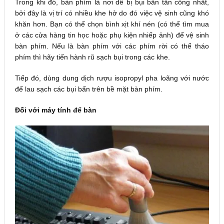
Trong khi đó, bàn phím là nơi dễ bị bụi bẩn tấn công nhất,
bởi đây là vị trí có nhiều khe hở do đó việc vệ sinh cũng khó
khăn hơn. Bạn có thể chọn bình xịt khí nén (có thể tìm mua
ở các cửa hàng tin học hoặc phụ kiện nhiếp ảnh) để vệ sinh
bàn phím. Nếu là bàn phím với các phím rời có thể tháo
phím thì hãy tiến hành rũ sạch bụi trong các khe.
Tiếp đó, dùng dung dịch rượu isopropyl pha loãng với nước
để lau sạch các bụi bẩn trên bề mặt bàn phím.
Đối với máy tính để bàn