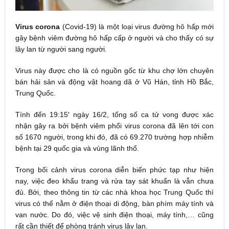
Virus corona
(Covid-19) là một loại virus đường hô hấp mới
gây bệnh viêm đường hô hấp cấp ở người và cho thấy có sự
lây lan từ người sang người.
Virus này được cho là có nguồn gốc từ khu chợ lớn chuyên
bán hải sản và động vật hoang dã ở Vũ Hán, tỉnh Hồ Bắc,
Trung Quốc.
Tính đến 19:15′ ngày 16/2, tổng số ca tử vong được xác
nhận gây ra bởi bệnh viêm phổi virus corona đã lên tới con
số 1670 người, trong khi đó, đã có 69.270 trường hợp nhiễm
bệnh tại 29 quốc gia và vùng lãnh thổ.
Trong bối cảnh virus corona diễn biến phức tạp như hiện
nay, việc đeo khẩu trang và rửa tay sát khuẩn là vẫn chưa
đủ. Bởi, theo thông tin từ các nhà khoa học Trung Quốc thì
virus có thể nằm ở điện thoại di động, bàn phím máy tính và
van nước. Do đó, việc vệ sinh điện thoại, máy tính,… cũng
rất cần thiết để phòng tránh virus lây lan.