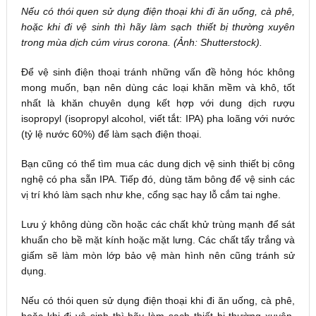
Nếu có thói quen sử dụng điện thoại khi đi ăn uống, cà phê,
hoặc khi đi vệ sinh thì hãy làm sạch thiết bị thường xuyên
trong mùa dịch cúm virus corona. (Ảnh: Shutterstock).
Để vệ sinh điện thoại tránh những vấn đề hỏng hóc không
mong muốn, bạn nên dùng các loại khăn mềm và khô, tốt
nhất là khăn chuyên dụng kết hợp với dung dịch rượu
isopropyl (isopropyl alcohol, viết tắt: IPA) pha loãng với nước
(tỷ lệ nước 60%) để làm sạch điện thoại.
Bạn cũng có thể tìm mua các dung dịch vệ sinh thiết bị công
nghệ có pha sẵn IPA. Tiếp đó, dùng tăm bông để vệ sinh các
vị trí khó làm sạch như khe, cổng sạc hay lỗ cắm tai nghe.
Lưu ý không dùng cồn hoặc các chất khử trùng mạnh để sát
khuẩn cho bề mặt kính hoặc mặt lưng. Các chất tẩy trắng và
giấm sẽ làm mòn lớp bảo vệ màn hình nên cũng tránh sử
dụng.
Nếu có thói quen sử dụng điện thoại khi đi ăn uống, cà phê,