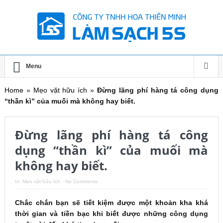
Menu
Home
»
Mẹo vặt hữu ích
»
Đừng lãng phí hàng tá công dụng
“thần kì” của muối mà không hay biết.
Đừng lãng phí hàng tá công
dụng “thần kì” của muối mà
không hay biết.
In:
Mẹo vặt hữu ích
No Comments
Chắc chắn bạn sẽ tiết kiệm được một khoản kha khá
thời gian và tiền bạc khi biết được những công dụng