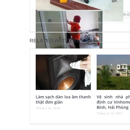
Tags:
cung ứng tạp vụ tại hải phòng
dọn vệ sinh c
RELATED ARTICLES
Làm sạch dàn loa âm thanh
Vệ sinh nhà p
thật đơn giản
định cư Vinhom
Bính, Hải Phòng
Tháng 3 16, 2019
Tháng 11 13, 2017