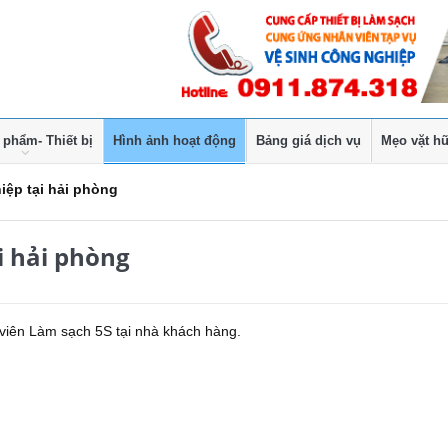
 phẩm- Thiết bị
Hình ảnh hoạt động
Bảng giá dịch vụ
Mẹo vặt hữ
iệp tại hải phòng
i hải phòng
 viên Làm sạch 5S tại nhà khách hàng.