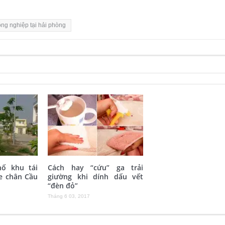
ông nghiệp tại hải phòng
hố khu tái
Cách hay “cứu” ga trải
e chân Cầu
giường khi dính dấu vết
“đèn đỏ”
Tháng 6 03, 2017