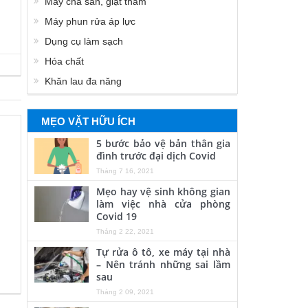
Máy chà sàn, giặt thảm
Máy phun rửa áp lực
Dụng cụ làm sạch
Hóa chất
Khăn lau đa năng
MẸO VẶT HỮU ÍCH
5 bước bảo vệ bản thân gia
đình trước đại dịch Covid
Tháng 7 16, 2021
Mẹo hay vệ sinh không gian
làm việc nhà cửa phòng
Covid 19
Tháng 2 22, 2021
Tự rửa ô tô, xe máy tại nhà
– Nên tránh những sai lầm
sau
Tháng 2 09, 2021