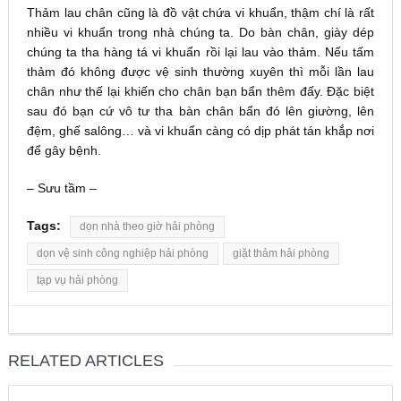
Thảm lau chân cũng là đồ vật chứa vi khuẩn, thậm chí là rất
nhiều vi khuẩn trong nhà chúng ta. Do bàn chân, giày dép
chúng ta tha hàng tá vi khuẩn rồi lại lau vào thảm. Nếu tấm
thảm đó không được vệ sinh thường xuyên thì mỗi lần lau
chân như thế lại khiến cho chân bạn bẩn thêm đấy. Đặc biệt
sau đó bạn cứ vô tư tha bàn chân bẩn đó lên giường, lên
đệm, ghế salông… và vi khuẩn càng có dịp phát tán khắp nơi
để gây bệnh.
– Sưu tầm –
Tags:
dọn nhà theo giờ hải phòng
dọn vệ sinh công nghiệp hải phòng
giặt thảm hải phòng
tạp vụ hải phòng
RELATED ARTICLES