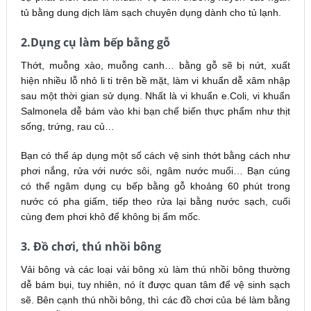
tủ bằng dung dịch làm sạch chuyên dụng dành cho tủ lạnh.
2.Dụng cụ làm bếp bằng gỗ
Thớt, muỗng xào, muỗng canh… bằng gỗ sẽ bị nứt, xuất
hiện nhiều lỗ nhỏ li ti trên bề mặt, làm vi khuẩn dễ xâm nhập
sau một thời gian sử dụng. Nhất là vi khuẩn e.Coli, vi khuẩn
Salmonela dễ bám vào khi bạn chế biến thực phẩm như thịt
sống, trứng, rau củ…
Bạn có thể áp dụng một số cách vệ sinh thớt bằng cách như
phơi nắng, rửa với nước sôi, ngâm nước muối… Bạn cúng
có thể ngâm dụng cụ bếp bằng gỗ khoảng 60 phút trong
nước có pha giấm, tiếp theo rửa lại bằng nước sạch, cuối
cùng đem phơi khô để không bị ẩm mốc.
3. Đồ chơi, thú nhồi bông
Vải bông và các loại vải bông xù làm thú nhồi bông thường
dễ bám bụi, tuy nhiên, nó ít được quan tâm để vệ sinh sạch
sẽ. Bên cạnh thú nhồi bông, thì các đồ chơi của bé làm bằng