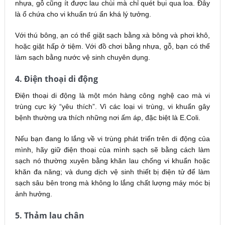
nhựa, gỗ cũng ít được lau chùi mà chỉ quét bụi qua loa. Đây
là ổ chứa cho vi khuẩn trú ẩn khá lý tưởng.
Với thú bông, ạn có thể giặt sạch bằng xà bông và phơi khô,
hoặc giặt hấp ở tiệm. Với đồ chơi bằng nhựa, gỗ, bạn có thể
làm sạch bằng nước vệ sinh chuyên dụng.
4. Điện thoại di động
Điện thoại di động là một món hàng công nghệ cao mà vi
trùng cực kỳ “yêu thích”. Vì các loại vi trùng, vi khuẩn gây
bệnh thường ưa thích những nơi ấm áp, đặc biệt là E.Coli.
Nếu bạn đang lo lắng về vi trùng phát triển trên di động của
mình, hãy giữ điện thoại của mình sạch sẽ bằng cách làm
sạch nó thường xuyên bằng khăn lau chống vi khuẩn hoặc
khăn đa năng; và dung dịch vệ sinh thiết bị điện tử để làm
sạch sâu bên trong mà không lo lắng chất lượng máy móc bị
ảnh hưởng.
5. Thảm lau chân