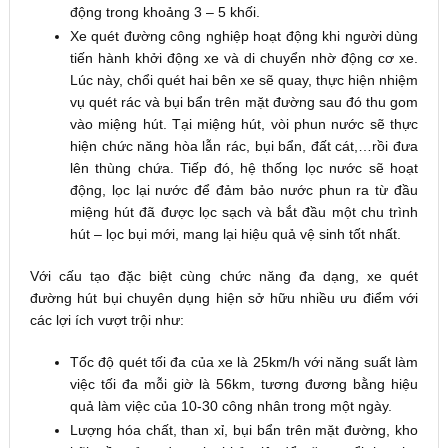
động trong khoảng 3 – 5 khối.
Xe quét đường công nghiệp hoạt động khi người dùng
tiến hành khởi động xe và di chuyển nhờ động cơ xe.
Lúc này, chổi quét hai bên xe sẽ quay, thực hiện nhiệm
vụ quét rác và bụi bẩn trên mặt đường sau đó thu gom
vào miệng hút. Tại miệng hút, vòi phun nước sẽ thực
hiện chức năng hòa lẫn rác, bụi bẩn, đất cát,…rồi đưa
lên thùng chứa. Tiếp đó, hệ thống lọc nước sẽ hoạt
động, lọc lại nước để đảm bảo nước phun ra từ đầu
miệng hút đã được lọc sạch và bắt đầu một chu trình
hút – lọc bụi mới, mang lại hiệu quả vệ sinh tốt nhất.
Với cấu tạo đặc biệt cùng chức năng đa dạng, xe quét
đường hút bụi chuyên dụng hiện sở hữu nhiều ưu điểm với
các lợi ích vượt trội như:
Tốc độ quét tối đa của xe là 25km/h với năng suất làm
việc tối đa mỗi giờ là 56km, tương đương bằng hiệu
quả làm việc của 10-30 công nhân trong một ngày.
Lượng hóa chất, than xỉ, bụi bẩn trên mặt đường, kho