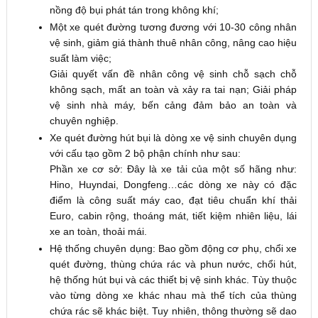
nồng độ bụi phát tán trong không khí;
Một xe quét đường tương đương với 10-30 công nhân
vệ sinh, giảm giá thành thuê nhân công, nâng cao hiệu
suất làm việc;
Giải quyết vấn đề nhân công vệ sinh chỗ sạch chỗ
không sạch, mất an toàn và xảy ra tai nạn; Giải pháp
vệ sinh nhà máy, bến cảng đảm bảo an toàn và
chuyên nghiệp.
Xe quét đường hút bụi là dòng xe vệ sinh chuyên dụng
với cấu tạo gồm 2 bộ phận chính như sau:
Phần xe cơ sở: Đây là xe tải của một số hãng như:
Hino, Huyndai, Dongfeng…các dòng xe này có đặc
điểm là công suất máy cao, đạt tiêu chuẩn khí thải
Euro, cabin rộng, thoáng mát, tiết kiệm nhiên liệu, lái
xe an toàn, thoải mái.
Hệ thống chuyên dụng: Bao gồm động cơ phụ, chổi xe
quét đường, thùng chứa rác và phun nước, chổi hút,
hệ thống hút bụi và các thiết bị vệ sinh khác. Tùy thuộc
vào từng dòng xe khác nhau mà thể tích của thùng
chứa rác sẽ khác biệt. Tuy nhiên, thông thường sẽ dao