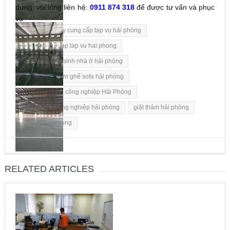
dựng, vui lòng liên hệ:
0911 874 318
để được tư vấn và phục
vụ
Tags:
công ty cung cấp tạp vụ hải phòng
dich vu cung cap tap vu hai phong
dịch vụ dọn vệ sinh nhà ở hải phòng
dịch vụ giặt thảm ghế sofa hải phòng
Dịch vụ vệ sinh công nghiệp Hải Phòng
dọn vệ sinh công nghiệp hải phòng
giặt thảm hải phòng
Vệ sinh hải phòng
RELATED ARTICLES