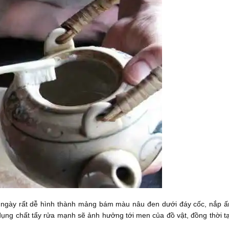
âu ngày rất dễ hình thành mảng bám màu nâu đen dưới đáy cốc, nắp 
ụng chất tẩy rửa mạnh sẽ ảnh hưởng tới men của đồ vật, đồng thời t