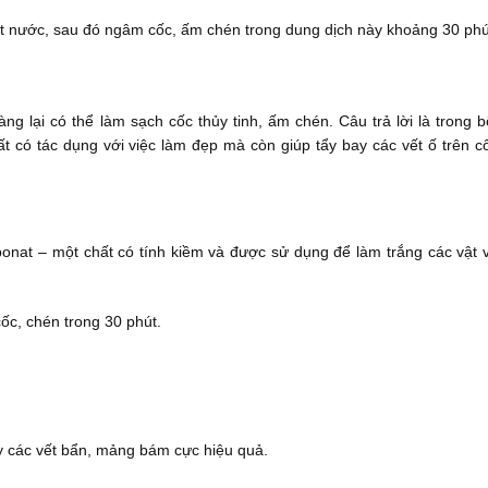
lít nước, sau đó ngâm cốc, ấm chén trong dung dịch này khoảng 30 phú
g lại có thể làm sạch cốc thủy tinh, ấm chén. Câu trả lời là trong b
t có tác dụng với việc làm đẹp mà còn giúp tẩy bay các vết ố trên c
cbonat – một chất có tính kiềm và được sử dụng để làm trắng các vật 
ốc, chén trong 30 phút.
ẩy các vết bẩn, mảng bám cực hiệu quả.