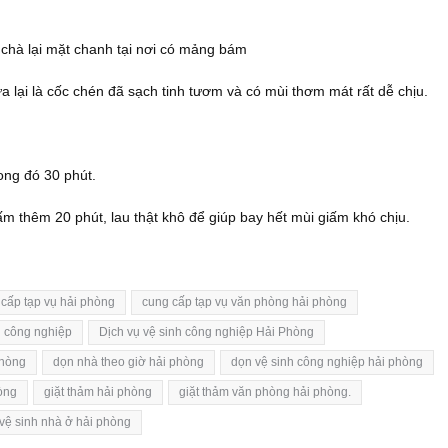
 chà lại mặt chanh tại nơi có mảng bám
lại là cốc chén đã sạch tinh tươm và có mùi thơm mát rất dễ chịu.
ong đó 30 phút.
 thêm 20 phút, lau thật khô để giúp bay hết mùi giấm khó chịu.
ấp tạp vụ hải phòng
cung cấp tạp vụ văn phòng hải phòng
h công nghiệp
Dịch vụ vệ sinh công nghiệp Hải Phòng
phòng
dọn nhà theo giờ hải phòng
dọn vệ sinh công nghiệp hải phòng
hòng
giặt thảm hải phòng
giặt thảm văn phòng hải phòng.
vệ sinh nhà ở hải phòng