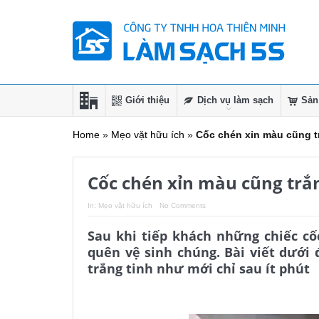
Giới thiệu
Dịch vụ làm sạch
Sản
Home
»
Mẹo vặt hữu ích
»
Cốc chén xỉn màu cũng tr
Cốc chén xỉn màu cũng trắn
In:
Mẹo vặt hữu ích
No Comments
Sau khi tiếp khách những chiếc cố
quên vệ sinh chúng. Bài viết dưới 
trắng tinh như mới chỉ sau ít phút
Vệ sinh công nghiệp hải phòng