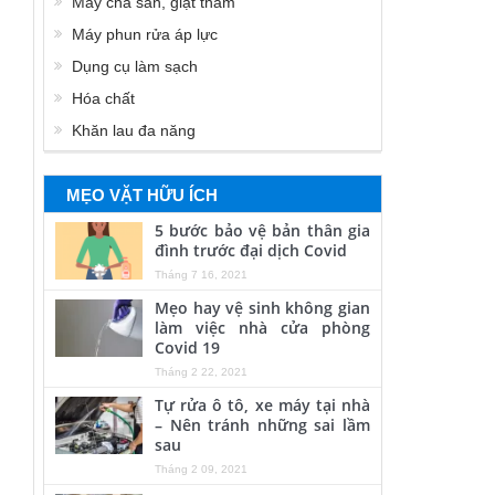
Máy chà sàn, giặt thảm
Máy phun rửa áp lực
Dụng cụ làm sạch
Hóa chất
Khăn lau đa năng
MẸO VẶT HỮU ÍCH
5 bước bảo vệ bản thân gia
đình trước đại dịch Covid
Tháng 7 16, 2021
Mẹo hay vệ sinh không gian
làm việc nhà cửa phòng
Covid 19
Tháng 2 22, 2021
Tự rửa ô tô, xe máy tại nhà
– Nên tránh những sai lầm
sau
Tháng 2 09, 2021