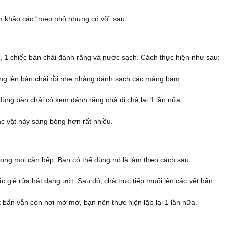
am khảo các “mẹo nhỏ nhưng có võ” sau:
, 1 chiếc bàn chải đánh răng và nước sạch. Cách thực hiện như sau:
ng lên bàn chải rồi nhẹ nhàng đánh sạch các mảng bám.
dùng bàn chải có kem đánh răng chà đi chà lại 1 lần nữa.
ác vật này sáng bóng hơn rất nhiều.
 trong mọi căn bếp. Bạn có thể dùng nó là làm theo cách sau:
c giẻ rửa bát đang ướt. Sau đó, chà trực tiếp muối lên các vết bẩn.
 bẩn vẫn còn hơi mờ mờ, bạn nên thực hiện lặp lại 1 lần nữa.