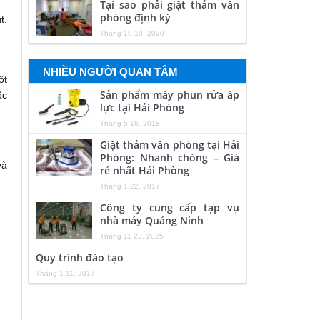
Tại sao phải giặt thảm văn
phòng định kỳ
t.
Tháng 10 10, 2020
NHIỀU NGƯỜI QUAN TÂM
ột
Sản phẩm máy phun rửa áp
ốc
lực tại Hải Phòng
Tháng 5 16, 2018
Giặt thảm văn phòng tại Hải
Phòng: Nhanh chóng – Giá
và
rẻ nhất Hải Phòng
Tháng 1 22, 2017
Công ty cung cấp tạp vụ
nhà máy Quảng Ninh
Tháng 11 23, 2025
Quy trình đào tạo
Tháng 1 11, 2017