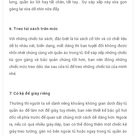
lưng, quần áo lót hay tất chân, tất tay… Sự sắp xếp này vừa gọn
gàng lại vừa dễ nhìn nữa đấy.
6. Treo túi xách trên móc
Với những chiếc túi xách, đặc biệt là túi xách cỡ lớn và có chất liệu
dễ bị nhàu nát, biến dạng, mất dáng thì bạn tuyệt đối không được
nhồi nhét chúng cùng với quần áo trong tủ. Để sắp xếp những chiếc
túi gọn gàng và bảo quản chúng tốt hơn, bạn nên đóng những
chiếc móc treo dẻo dai sau cửa tủ để treo những chiếc túi của mình
nhé.
7. Có kệ để giày riêng
Thường thì người ta sẽ dành riêng khoảng không gian dưới đáy tủ
quần áo để làm nơi để giày, tuy nhiên, bạn nên thiết kế bậc gỗ hơi
dốc về phía trước để quan sát chúng một cách dễ dàng hơn. Ngoài
ra, nếu có quá nhiều giày dép, bạn có thể đóng thêm một chiếc kệ
giày treo tường, gắn nó bên ngoài tủ hoặc ngay trong tủ quần áo