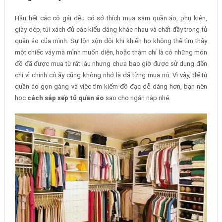
Hầu hết các cô gái đều có sở thích mua sắm quần áo, phụ kiện,
giày dép, túi xách đủ các kiểu dáng khác nhau và chất đầy trong tủ
quần áo của mình. Sự lộn xộn đôi khi khiến họ không thể tìm thấy
một chiếc váy mà mình muốn diện, hoặc thậm chí là có những món
đồ đã được mua từ rất lâu nhưng chưa bao giờ được sử dụng đến
chỉ vì chính cô ấy cũng không nhớ là đã từng mua nó. Vì vậy, để tủ
quần áo gọn gàng và việc tìm kiếm đồ đạc dễ dàng hơn, bạn nên
học
cách sắp xếp tủ quần áo
sao cho ngăn nắp nhé.