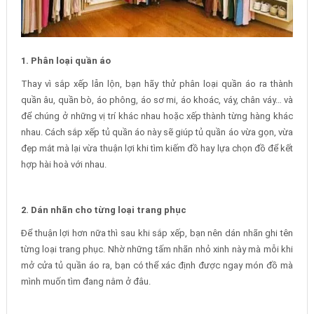
1. Phân loại quần áo
Thay vì sắp xếp lẫn lộn, bạn hãy thử phân loại quần áo ra thành
quần âu, quần bò, áo phông, áo sơ mi, áo khoác, váy, chân váy… và
để chúng ở những vị trí khác nhau hoặc xếp thành từng hàng khác
nhau. Cách sắp xếp tủ quần áo này sẽ giúp tủ quần áo vừa gọn, vừa
đẹp mắt mà lại vừa thuận lợi khi tìm kiếm đồ hay lựa chọn đồ để kết
hợp hài hoà với nhau.
2. Dán nhãn cho từng loại trang phục
Để thuận lợi hơn nữa thì sau khi sắp xếp, bạn nên dán nhãn ghi tên
từng loại trang phục. Nhờ những tấm nhãn nhỏ xinh này mà mỗi khi
mở cửa tủ quần áo ra, bạn có thể xác định được ngay món đồ mà
mình muốn tìm đang nằm ở đâu.