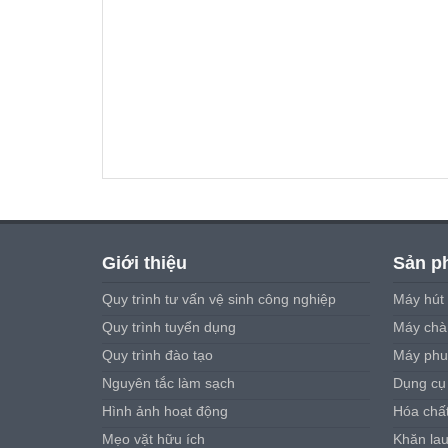
Giới thiệu
Sản p
Quy trình tư vấn vệ sinh công nghiệp
Máy hút 
Quy trình tuyển dụng
Máy chà 
Quy trình đào tạo
Máy phu
Nguyên tắc làm sạch
Dụng cụ
Hình ảnh hoạt động
Hóa chấ
Mẹo vặt hữu ích
Khăn la