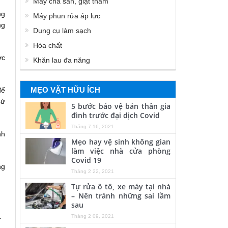
Máy chà sàn, giặt thảm
ng
Máy phun rửa áp lực
ng
Dụng cụ làm sạch
Hóa chất
ớc
Khăn lau đa năng
MẸO VẶT HỮU ÍCH
để
sử
5 bước bảo vệ bản thân gia
đình trước đại dịch Covid
Tháng 7 16, 2021
nh
Mẹo hay vệ sinh không gian
làm việc nhà cửa phòng
Covid 19
ng
Tháng 2 22, 2021
Tự rửa ô tô, xe máy tại nhà
– Nên tránh những sai lầm
sau
.
Tháng 2 09, 2021