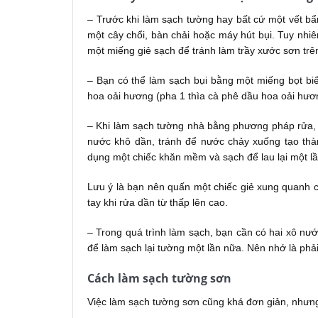
– Trước khi làm sạch tường hay bất cứ một vết bẩ
một cây chổi, bàn chải hoặc máy hút bụi. Tuy nhi
một miếng giẻ sạch để tránh làm trầy xước sơn trê
– Bạn có thể làm sạch bụi bằng một miếng bọt bi
hoa oải hương (pha 1 thìa cà phê dầu hoa oải hươn
– Khi làm sạch tường nhà bằng phương pháp rửa, b
nước khô dần, tránh để nước chảy xuống tạo thàn
dụng một chiếc khăn mềm và sạch để lau lại một l
Lưu ý là bạn nên quấn một chiếc giẻ xung quanh 
tay khi rửa dần từ thấp lên cao.
– Trong quá trình làm sạch, bạn cần có hai xô nư
để làm sạch lại tường một lần nữa. Nên nhớ là phả
Cách làm sạch tường sơn
Việc làm sạch tường sơn cũng khá đơn giản, nhưng 