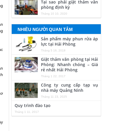
Tại sao phải giặt thảm văn
ng
phòng định kỳ
Tháng 10 10, 2020
ạn
NHIỀU NGƯỜI QUAN TÂM
ng
Sản phẩm máy phun rửa áp
lực tại Hải Phòng
ác
Tháng 5 16, 2018
Giặt thảm văn phòng tại Hải
Phòng: Nhanh chóng – Giá
ạn
rẻ nhất Hải Phòng
ch
Tháng 1 22, 2017
Công ty cung cấp tạp vụ
nhà máy Quảng Ninh
cơ
Tháng 11 23, 2025
Quy trình đào tạo
Tháng 1 11, 2017
áy