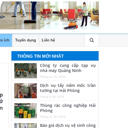
u ích
Tuyển dụng
Liên hệ
THÔNG TIN MỚI NHẤT
Công ty cung cấp tạp vụ
nhà máy Quảng Ninh
Tháng 11 23, 2025
Dịch vụ tẩy nấm mốc trần
tường tại Hải Phòng
ếp
Tháng 4 26, 2024
rở
Thùng rác công nghiệp Hải
ến
Phòng
Tháng 11 20, 2023
Báo giá dịch vụ vệ sinh công