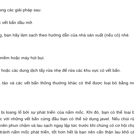
ng các giải pháp sau:
c vết bẩn dầu mỡ.
ờng, bạn hãy làm sạch theo hướng dẫn của nhà sản xuất (nếu có) nhé.
i mềm hoặc máy hút bụi.
hoặc các dung dịch tẩy rửa nhẹ để rửa các khu vực có vết bẩn.
y, tảo và các vết bẩn thông thường khác có thể được loại bỏ bằng m
 bị loang lổ bởi sự phát triển của nấm mốc. Khi đó, bạn có thể loại 
c với những vết bẩn cứng đầu bạn có thể sử dụng javel. Nếu chùi r
 nên phun chậm và lau sạch ngay lập tức trước khi chúng có cơ hội ch
ránh nấm mốc phát triển, tốt hơn hết là bạn nên cẩn thận lau khô c