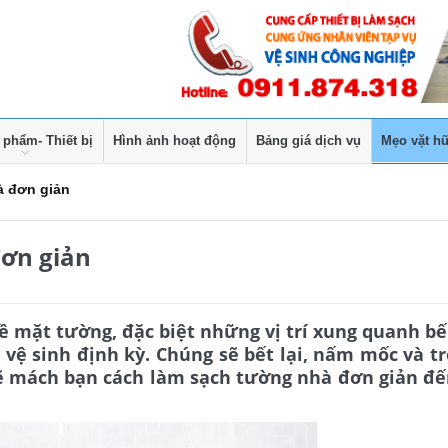
 phẩm- Thiết bị
Hình ảnh hoạt động
Bảng giá dịch vụ
Mẹo vặt hữ
à đơn giản
ơn giản
 mặt tường, đặc biệt những vị trí xung quanh b
ệ sinh định kỳ. Chúng sẽ bết lại, nấm mốc và t
 sẽ mách bạn cách làm sạch tường nhà đơn giản đ