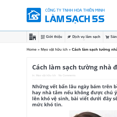
Giới thiệu
Dịch vụ làm sạch
Sản
Home
»
Mẹo vặt hữu ích
»
Cách làm sạch tường nh
Cách làm sạch tường nhà đ
In:
Mẹo vặt hữu ích
No Comments
Những vết bẩn lâu ngày bám trên bề
hay nhà tắm nếu không được chú ý v
lên khó vệ sinh, bài viết dưới đây
mức khó tin.