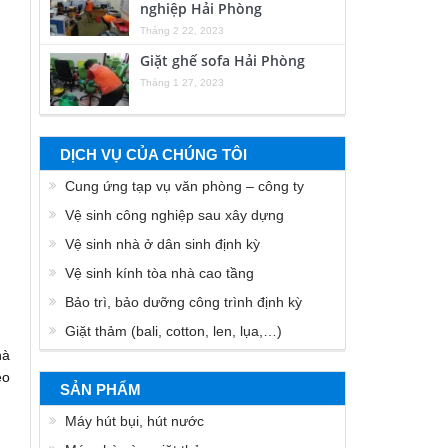
nghiệp Hải Phòng
Tháng 2 22, 2023
Giặt ghế sofa Hải Phòng
Tháng 1 27, 2023
DỊCH VỤ CỦA CHÚNG TÔI
Cung ứng tạp vụ văn phòng – công ty
Vệ sinh công nghiệp sau xây dựng
Vệ sinh nhà ở dân sinh định kỳ
Vệ sinh kính tòa nhà cao tầng
Bảo trì, bảo dưỡng công trình định kỳ
Giặt thảm (bali, cotton, len, lụa,…)
hà
ẹo
SẢN PHẨM
Máy hút bụi, hút nước