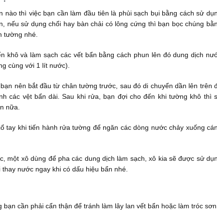
n nào thì việc bạn cần làm đầu tiên là phủi sạch bụi bằng cách sử dụ
ên, nếu sử dụng chổi hay bàn chải có lông cứng thì bạn bọc chúng bằ
n tường nhé.
ển khô và làm sạch các vết bẩn bằng cách phun lên đó dung dịch nư
g cùng với 1 lít nước).
ạn nên bắt đầu từ chân tường trước, sau đó di chuyển dần lên trên 
h các vệt bẩn dài. Sau khi rửa, bạn đợi cho đến khi tường khô thì 
ần nữa.
cổ tay khi tiến hành rửa tường để ngăn các dòng nước chảy xuống cá
ớc, một xô dùng để pha các dung dịch làm sạch, xô kia sẽ được sử dụ
i thay nước ngay khi có dấu hiệu bẩn nhé.
bạn cần phải cẩn thận để tránh làm lây lan vết bẩn hoặc làm tróc sơn