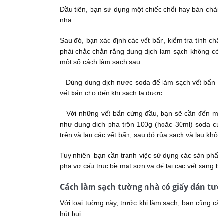
Đầu tiên, bạn sử dụng một chiếc chổi hay bàn chả
nhà.
Sau đó, bạn xác định các vết bẩn, kiểm tra tính 
phải chắc chắn rằng dung dịch làm sạch không c
một số cách làm sạch sau:
– Dùng dung dịch nước soda để làm sạch vết bẩn 
vết bẩn cho đến khi sạch là được.
– Với những vết bẩn cứng đầu, bạn sẽ cần đến m
như dung dịch pha trộn 100g (hoặc 30ml) soda c
trên và lau các vết bẩn, sau đó rửa sạch và lau khô
Tuy nhiên, bạn cần tránh việc sử dụng các sản ph
phá vỡ cấu trúc bề mặt sơn và để lại các vết sáng
Cách làm sạch tường nhà có giấy dán t
Với loại tường này, trước khi làm sạch, bạn cũng 
hút bụi.