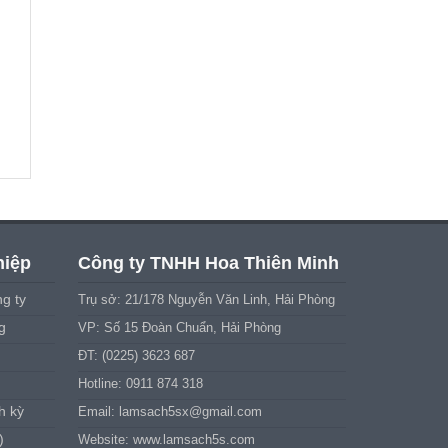
hiệp
Công ty TNHH Hoa Thiên Minh
g ty
Trụ sở: 21/178 Nguyễn Văn Linh, Hải Phòng
g
VP: Số 15 Đoàn Chuẩn, Hải Phòng
ĐT: (0225) 3623 687
Hotline: 0911 874 318
h kỳ
Email:
lamsach5sx@gmail.com
)
Website: www.lamsach5s.com