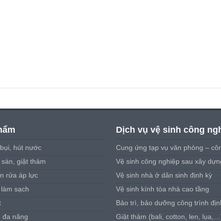
hẩm
Dịch vụ vệ sinh công ng
bụi, hút nước
Cung ứng tạp vụ văn phòng – côn
sàn, giặt thảm
Vệ sinh công nghiệp sau xây dựn
n rửa áp lực
Vệ sinh nhà ở dân sinh định kỳ
 làm sạch
Vệ sinh kính tòa nhà cao tầng
t
Bảo trì, bảo dưỡng công trình địn
u đa năng
Giặt thảm (bali, cotton, len, lụa,…