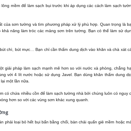
i lông mềm để làm sạch bụi trước khi áp dụng các cách làm sạch tườ
chất của sơn tường và tìm phương pháp xử lý phù hợp. Quan trọng là b
ó khả năng làm tróc các mảng sơn trên tường. Bạn có thể làm sử dụ
bút chì, bút mực… Bạn chỉ cần thấm dung dịch vào khăn và chà xát c
ột giải pháp làm sạch mạnh mẽ hơn so với nước xà phòng, chẳng h
ùng với 4 lít nước hoặc sử dụng Javel. Bạn dùng khăn thấm dung dị
 lại một lần nữa.
ẩm có chứa nhiều cồn để làm sạch tường nhà bởi chúng luôn có nguy 
 bóng hơn so với các vùng sơn khác xung quanh.
ường
cần phải loại bỏ hết bụi bẩn bằng chổi, bàn chải quấn giẻ mềm hoặc m