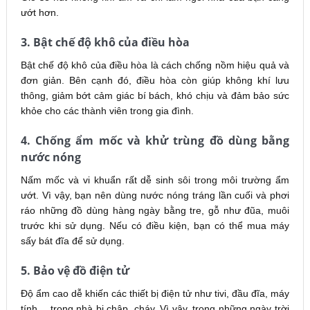
ướt hơn.
3. Bật chế độ khô của điều hòa
Bật chế độ khô của điều hòa là cách chống nồm hiệu quả và
đơn giản. Bên cạnh đó, điều hòa còn giúp không khí lưu
thông, giảm bớt cảm giác bí bách, khó chịu và đảm bảo sức
khỏe cho các thành viên trong gia đình.
4. Chống ẩm mốc và khử trùng đồ dùng bằng
nước nóng
Nấm mốc và vi khuẩn rất dễ sinh sôi trong môi trường ẩm
ướt. Vì vậy, bạn nên dùng nước nóng tráng lần cuối và phơi
ráo những đồ dùng hàng ngày bằng tre, gỗ như đũa, muôi
trước khi sử dụng. Nếu có điều kiện, bạn có thể mua máy
sấy bát đĩa để sử dụng.
5. Bảo vệ đồ điện tử
Độ ẩm cao dễ khiến các thiết bị điện tử như tivi, đầu đĩa, máy
tính… trong nhà bị chập, cháy. Vì vậy, trong những ngày trời