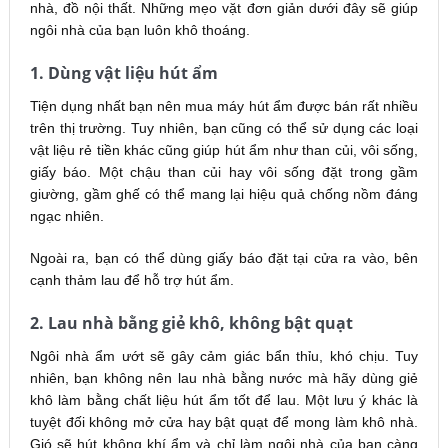
nhà, đồ nội thất. Những mẹo vặt đơn giản dưới đây sẽ giúp
ngôi nhà của bạn luôn khô thoáng.
1. Dùng vật liệu hút ẩm
Tiện dụng nhất bạn nên mua máy hút ẩm được bán rất nhiều
trên thị trường. Tuy nhiên, bạn cũng có thể sử dụng các loại
vật liệu rẻ tiền khác cũng giúp hút ẩm như than củi, vôi sống,
giấy báo. Một chậu than củi hay vôi sống đặt trong gầm
giường, gầm ghế có thể mang lại hiệu quả chống nồm đáng
ngạc nhiên.
Ngoài ra, bạn có thể dùng giấy báo đặt tại cửa ra vào, bên
cạnh thảm lau để hỗ trợ hút ẩm.
2. Lau nhà bằng giẻ khô, không bật quạt
Ngôi nhà ẩm ướt sẽ gây cảm giác bẩn thỉu, khó chịu. Tuy
nhiên, bạn không nên lau nhà bằng nước mà hãy dùng giẻ
khô làm bằng chất liệu hút ẩm tốt để lau. Một lưu ý khác là
tuyệt đối không mở cửa hay bật quạt để mong làm khô nhà.
Gió sẽ hút không khí ẩm và chỉ làm ngôi nhà của bạn càng