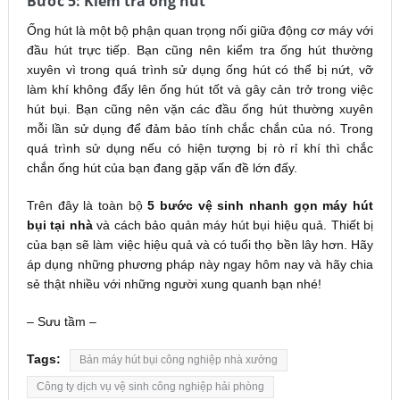
Bước 5: Kiểm tra ống hút
Ống hút là một bộ phận quan trọng nối giữa động cơ máy với
đầu hút trực tiếp. Bạn cũng nên kiểm tra ống hút thường
xuyên vì trong quá trình sử dụng ống hút có thể bị nứt, vỡ
làm khí không đẩy lên ống hút tốt và gây cản trở trong việc
hút bụi. Bạn cũng nên vặn các đầu ống hút thường xuyên
mỗi lần sử dụng để đảm bảo tính chắc chắn của nó. Trong
quá trình sử dụng nếu có hiện tượng bị rò rỉ khí thì chắc
chắn ống hút của bạn đang gặp vấn đề lớn đấy.
Trên đây là toàn bộ
5 bước vệ sinh nhanh gọn máy hút
bụi tại nhà
và cách bảo quản máy hút bụi hiệu quả. Thiết bị
của bạn sẽ làm việc hiệu quả và có tuổi thọ bền lây hơn. Hãy
áp dụng những phương pháp này ngay hôm nay và hãy chia
sẻ thật nhiều với những người xung quanh bạn nhé!
– Sưu tầm –
Tags:
Bán máy hút bụi công nghiệp nhà xưởng
Công ty dịch vụ vệ sinh công nghiệp hải phòng