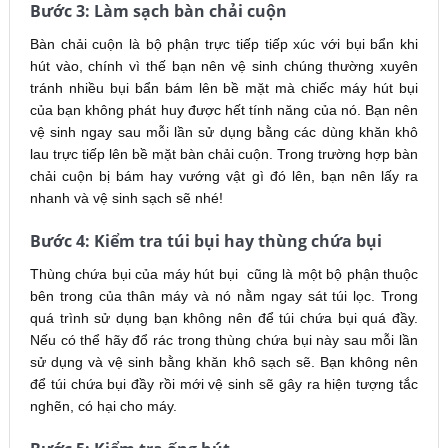
Bước 3: Làm sạch bàn chải cuộn
Bàn chải cuộn là bộ phận trực tiếp tiếp xúc với bụi bẩn khi
hút vào, chính vì thế bạn nên vệ sinh chúng thường xuyên
tránh nhiều bụi bẩn bám lên bề mặt mà chiếc máy hút bụi
của bạn không phát huy được hết tính năng của nó. Bạn nên
vệ sinh ngay sau mỗi lần sử dụng bằng các dùng khăn khô
lau trực tiếp lên bề mặt bàn chải cuộn. Trong trường hợp bàn
chải cuộn bị bám hay vướng vật gì đó lên, bạn nên lấy ra
nhanh và vệ sinh sạch sẽ nhé!
Bước 4: Kiểm tra túi bụi hay thùng chứa bụi
Thùng chứa bụi của máy hút bụi cũng là một bộ phận thuộc
bên trong của thân máy và nó nằm ngay sát túi lọc. Trong
quá trình sử dụng bạn không nên để túi chứa bụi quá đầy.
Nếu có thể hãy đổ rác trong thùng chứa bụi này sau mỗi lần
sử dụng và vệ sinh bằng khăn khô sạch sẽ. Bạn không nên
để túi chứa bụi đầy rồi mới vệ sinh sẽ gây ra hiện tượng tắc
nghẽn, có hại cho máy.