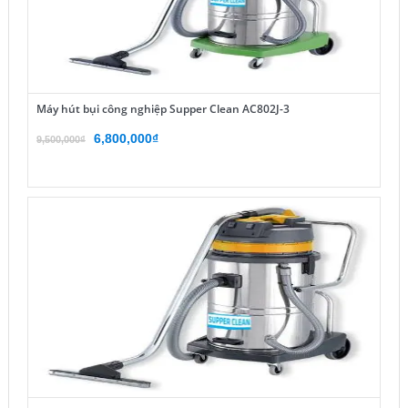
Máy hút bụi công nghiệp Supper Clean AC802J-3
Giá
Giá
6,800,000
₫
9,500,000
₫
gốc
hiện
là:
tại
9,500,000₫.
là:
6,800,000₫.