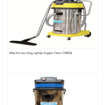
4,098,000₫.
Máy hút bụi công nghiệp Supper Clean CH803J