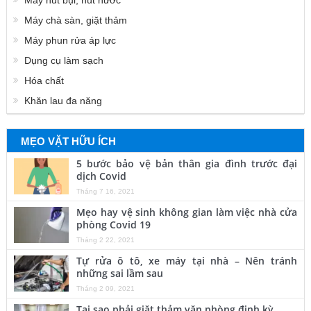
Máy chà sàn, giặt thảm
Máy phun rửa áp lực
Dụng cụ làm sạch
Hóa chất
Khăn lau đa năng
MẸO VẶT HỮU ÍCH
5 bước bảo vệ bản thân gia đình trước đại
dịch Covid
Tháng 7 16, 2021
Mẹo hay vệ sinh không gian làm việc nhà cửa
phòng Covid 19
Tháng 2 22, 2021
Tự rửa ô tô, xe máy tại nhà – Nên tránh
những sai lầm sau
Tháng 2 09, 2021
Tại sao phải giặt thảm văn phòng định kỳ