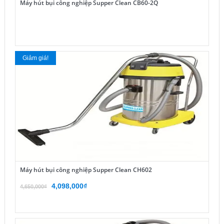
Máy hút bụi công nghiệp Supper Clean CB60-2Q
Giảm giá!
Máy hút bụi công nghiệp Supper Clean CH602
Giá
Giá
4,098,000
₫
4,650,000
₫
gốc
hiện
là:
tại
4,650,000₫.
là: