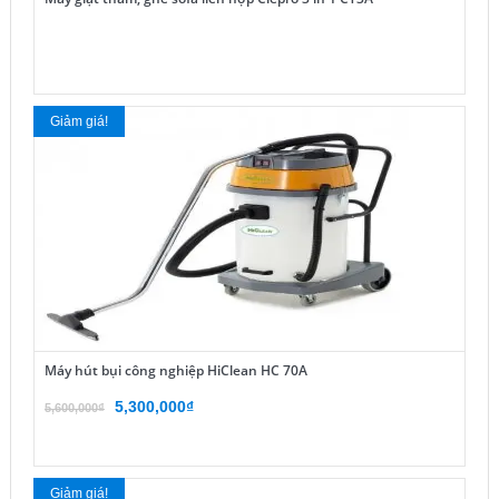
Giảm giá!
Máy hút bụi công nghiệp HiClean HC 70A
Giá
Giá
5,300,000
₫
5,600,000
₫
gốc
hiện
là:
tại
5,600,000₫.
là:
Giảm giá!