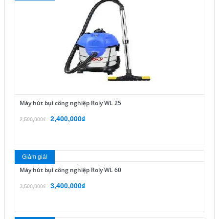
Máy hút bụi công nghiệp Roly WL 25
Giá
Giá
2,400,000
₫
2,500,000
₫
gốc
hiện
là:
tại
2,500,000₫.
là:
Giảm giá!
2,400,000₫.
Máy hút bụi công nghiệp Roly WL 60
Giá
Giá
3,400,000
₫
3,500,000
₫
gốc
hiện
là:
tại
3,500,000₫.
là: