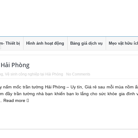
- Thiết bị
Hình ảnh hoạt động
Bảng giá dịch vụ
Mẹo vặt hữu íc
i Hải Phòng
ng
,
Vệ sinh công nghiệp tại Hải Phòng
No Comments
tẩy nấm mốc trần tường Hải Phòng – Uy tín, Giá rẻ sau mỗi mùa nồm 
 đầy trần tường nhà bạn khiến bạn lo lắng cho sức khỏe gia đình 
..
Read more