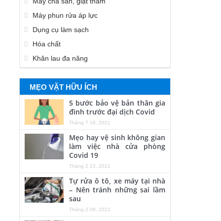
Máy chà sàn, giặt thảm
Máy phun rửa áp lực
Dụng cụ làm sạch
Hóa chất
Khăn lau đa năng
MẸO VẶT HỮU ÍCH
5 bước bảo vệ bản thân gia
đình trước đại dịch Covid
Tháng 7 16, 2021
Mẹo hay vệ sinh không gian
làm việc nhà cửa phòng
Covid 19
Tháng 2 22, 2021
Tự rửa ô tô, xe máy tại nhà
– Nên tránh những sai lầm
sau
Tháng 2 09, 2021