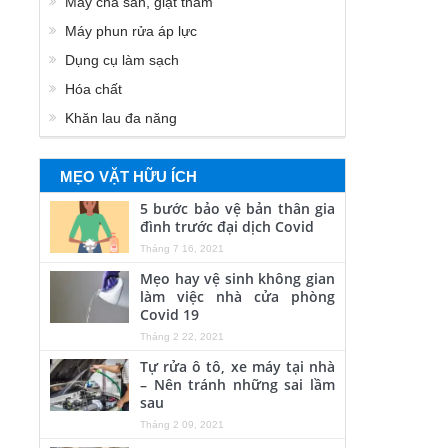
Máy chà sàn, giặt thảm
Máy phun rửa áp lực
Dụng cụ làm sạch
Hóa chất
Khăn lau đa năng
MẸO VẶT HỮU ÍCH
5 bước bảo vệ bản thân gia
đình trước đại dịch Covid
Tháng 7 16, 2021
Mẹo hay vệ sinh không gian
làm việc nhà cửa phòng
Covid 19
Tháng 2 22, 2021
Tự rửa ô tô, xe máy tại nhà
– Nên tránh những sai lầm
sau
Tháng 2 09, 2021