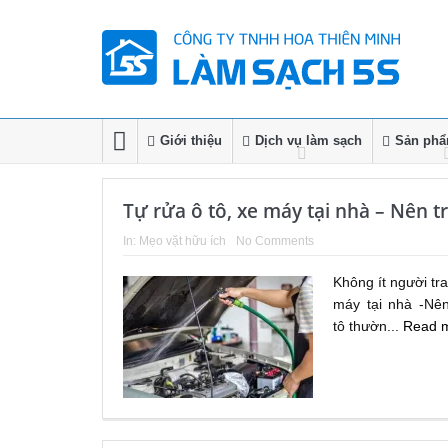
Giới thiệu
Dịch vụ làm sạch
Sản phẩm
Tự rửa ô tô, xe máy tại nhà – Nên 
In:
Mẹo vặt hữu ích
No Comments
Không ít người tr
máy tại nhà -Nê
tô thườn...
Read 