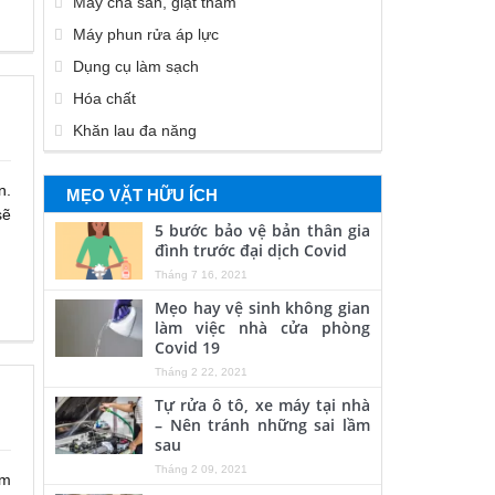
Máy chà sàn, giặt thảm
Máy phun rửa áp lực
Dụng cụ làm sạch
Hóa chất
Khăn lau đa năng
n.
MẸO VẶT HỮU ÍCH
sẽ
5 bước bảo vệ bản thân gia
đình trước đại dịch Covid
Tháng 7 16, 2021
Mẹo hay vệ sinh không gian
làm việc nhà cửa phòng
Covid 19
Tháng 2 22, 2021
Tự rửa ô tô, xe máy tại nhà
– Nên tránh những sai lầm
sau
Tháng 2 09, 2021
ểm