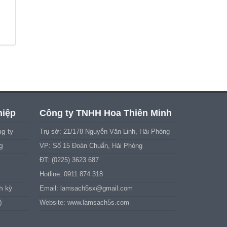
hiệp
Công ty TNHH Hoa Thiên Minh
g ty
Trụ sở: 21/178 Nguyễn Văn Linh, Hải Phòng
g
VP: Số 15 Đoàn Chuẩn, Hải Phòng
ĐT: (0225) 3623 687
Hotline: 0911 874 318
h kỳ
Email:
lamsach5sx@gmail.com
)
Website: www.lamsach5s.com