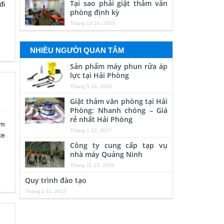
Tại sao phải giặt thảm văn
đi
phòng định kỳ
Tháng 10 10, 2020
NHIỀU NGƯỜI QUAN TÂM
Sản phẩm máy phun rửa áp
lực tại Hải Phòng
Tháng 5 16, 2018
Giặt thảm văn phòng tại Hải
Phòng: Nhanh chóng – Giá
rẻ nhất Hải Phòng
ệm
Tháng 1 22, 2017
xe
Công ty cung cấp tạp vụ
nhà máy Quảng Ninh
Tháng 11 23, 2025
Quy trình đào tạo
Tháng 1 11, 2017