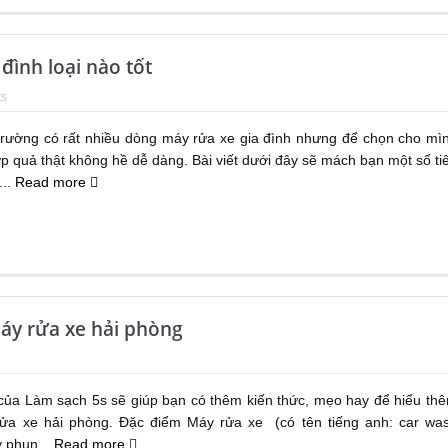
đình loại nào tốt
s
 trường có rất nhiều dòng máy rửa xe gia đình nhưng để chọn cho mì
 quả thật không hề dễ dàng. Bài viết dưới đây sẽ mách bạn một số ti
...
Read more
áy rửa xe hải phòng
 của Làm sạch 5s sẽ giúp bạn có thêm kiến thức, mẹo hay để hiểu th
ửa xe hải phòng. Đặc điểm Máy rửa xe (có tên tiếng anh: car wa
 phun...
Read more