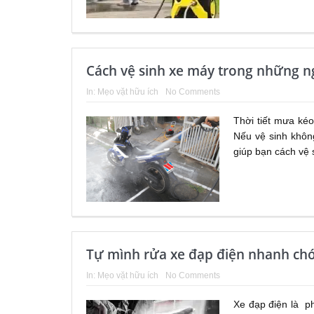
Cách vệ sinh xe máy trong những n
In:
Mẹo vặt hữu ích
No Comments
Thời tiết mưa ké
Nếu vệ sinh không
giúp bạn cách vệ s
Tự mình rửa xe đạp điện nhanh ch
In:
Mẹo vặt hữu ích
No Comments
Xe đạp điện là phư