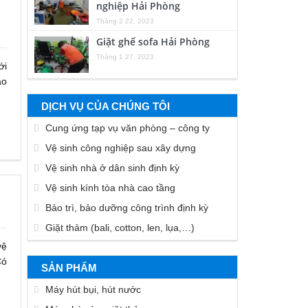
nghiệp Hải Phòng
Tháng 2 22, 2023
Giặt ghế sofa Hải Phòng
Tháng 1 27, 2023
ới
ảo
DỊCH VỤ CỦA CHÚNG TÔI
Cung ứng tạp vụ văn phòng – công ty
Vệ sinh công nghiệp sau xây dựng
Vệ sinh nhà ở dân sinh định kỳ
Vệ sinh kính tòa nhà cao tầng
Bảo trì, bảo dưỡng công trình định kỳ
Giặt thảm (bali, cotton, len, lụa,…)
vệ
Có
SẢN PHẨM
Máy hút bụi, hút nước