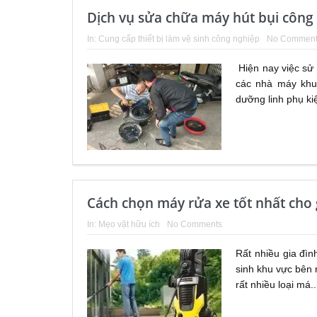
Dịch vụ sửa chữa máy hút bụi công
In:
Cung cấp thiết bị làm vệ sinh công nghiệp
No Comment
Hiện nay việc sử 
các nhà máy khu 
dưỡng linh phụ kiệ
Cách chọn máy rửa xe tốt nhất cho 
In:
Mẹo vặt hữu ích
No Comments
Rất nhiều gia đì
sinh khu vực bên 
rất nhiều loại má.