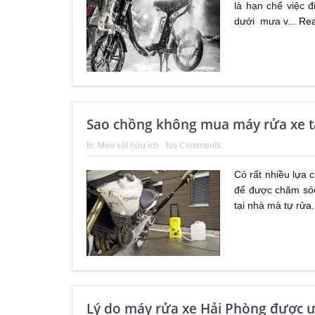
là hạn chế việc đ
dưới mưa v...
Re
Sao chồng không mua máy rửa xe t
In:
Mẹo vặt hữu ích
No Comments
Có rất nhiều lựa 
để được chăm sóc
tại nhà mà tự rửa.
Lý do máy rửa xe Hải Phòng được 