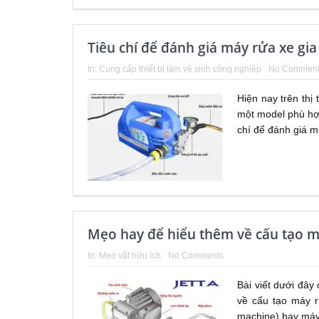
Tiêu chí để đánh giá máy rửa xe gia 
In:
Cung cấp thiết bị làm vệ sinh công nghiệp
No Comment
Hiện nay trên thị
một model phù hợp
chí để đánh giá m
Mẹo hay để hiểu thêm về cấu tạo m
In:
Mẹo vặt hữu ích
No Comments
Bài viết dưới đây
về cấu tạo máy r
machine) hay máy