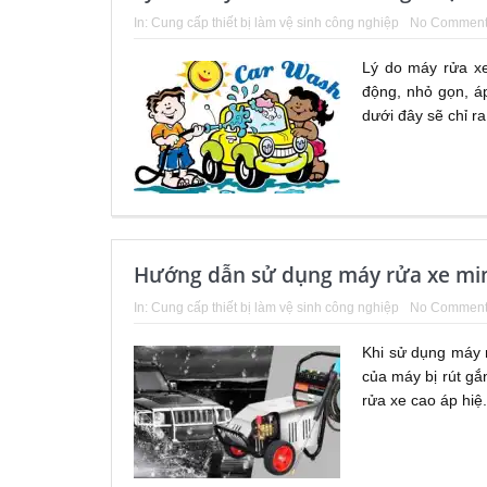
In:
Cung cấp thiết bị làm vệ sinh công nghiệp
No Comment
Lý do máy rửa xe
động, nhỏ gọn, á
dưới đây sẽ chỉ ra
Hướng dẫn sử dụng máy rửa xe mini
In:
Cung cấp thiết bị làm vệ sinh công nghiệp
No Comment
Khi sử dụng máy 
của máy bị rút gắ
rửa xe cao áp hiệ.