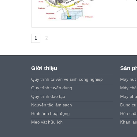
2
1
Giới thiệu
Sản p
Quy trình tư vấn vệ sinh công nghiệp
Máy hút 
Quy trình tuyển dụng
Máy chà 
Quy trình đào tạo
Máy phu
Nguyên tắc làm sạch
Dụng cụ
Hình ảnh hoạt động
Hóa chấ
Mẹo vặt hữu ích
Khăn la