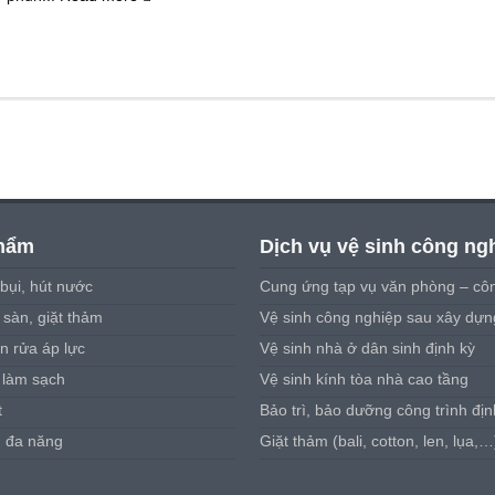
hẩm
Dịch vụ vệ sinh công ng
bụi, hút nước
Cung ứng tạp vụ văn phòng – côn
sàn, giặt thảm
Vệ sinh công nghiệp sau xây dựn
n rửa áp lực
Vệ sinh nhà ở dân sinh định kỳ
 làm sạch
Vệ sinh kính tòa nhà cao tầng
t
Bảo trì, bảo dưỡng công trình địn
u đa năng
Giặt thảm (bali, cotton, len, lụa,…