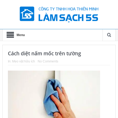
Menu
Cách diệt nấm mốc trên tường
In:
Mẹo vặt hữu ích
No Comments