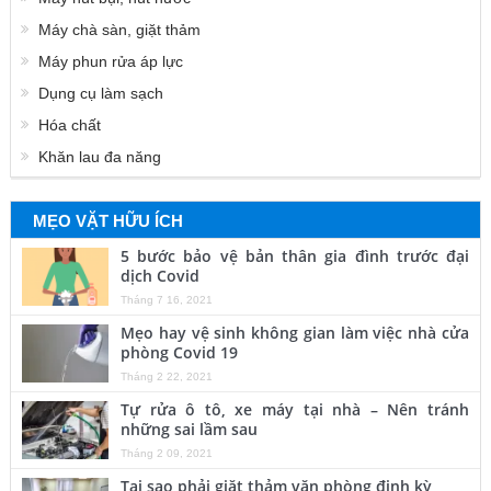
Máy chà sàn, giặt thảm
Máy phun rửa áp lực
Dụng cụ làm sạch
Hóa chất
Khăn lau đa năng
MẸO VẶT HỮU ÍCH
5 bước bảo vệ bản thân gia đình trước đại
dịch Covid
Tháng 7 16, 2021
Mẹo hay vệ sinh không gian làm việc nhà cửa
phòng Covid 19
Tháng 2 22, 2021
Tự rửa ô tô, xe máy tại nhà – Nên tránh
những sai lầm sau
Tháng 2 09, 2021
Tại sao phải giặt thảm văn phòng định kỳ