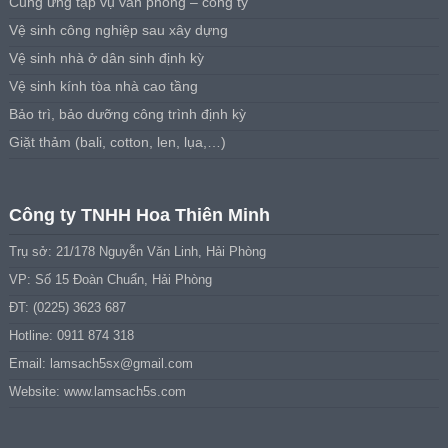
Cung ứng tạp vụ văn phòng – công ty
Vệ sinh công nghiệp sau xây dựng
Vệ sinh nhà ở dân sinh định kỳ
Vệ sinh kính tòa nhà cao tầng
Bảo trì, bảo dưỡng công trình định kỳ
Giặt thảm (bali, cotton, len, lụa,…)
Công ty TNHH Hoa Thiên Minh
Trụ sở: 21/178 Nguyễn Văn Linh, Hải Phòng
VP: Số 15 Đoàn Chuẩn, Hải Phòng
ĐT: (0225) 3623 687
Hotline: 0911 874 318
Email:
lamsach5sx@gmail.com
Website: www.lamsach5s.com