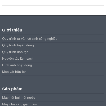
7,000,000₫.
là:
6,850,000₫.
Giới thiệu
Quy trình tư vấn vệ sinh công nghiệp
Quy trình tuyển dụng
Quy trình đào tạo
Nguyên tắc làm sạch
Hình ảnh hoạt động
Mẹo vặt hữu ích
Sản phẩm
Máy hút bụi, hút nước
Máy chà sàn, giặt thảm