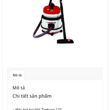
Mô tả
Mô tả
Chi tiết sản phẩm
– Máy hút bụi khô Typhoon 122