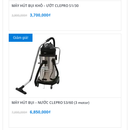
MÁY HÚT BỤI KHÔ – ƯỚT CLEPRO S1/30
Giá
Giá
3,700,000
₫
3,900,000
₫
gốc
hiện
là:
tại
3,900,000₫.
là:
Giảm giá!
3,700,000₫.
MÁY HÚT BỤI – NƯỚC CLEPRO S3/60 (3 motor)
Giá
Giá
6,850,000
₫
7,000,000
₫
gốc
hiện
là:
tại