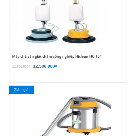
Máy chà sàn giặt thảm công nghiệp Hiclean HC 154
Giá
Giá
12,500,000
₫
12,700,000
₫
gốc
hiện
là:
tại
12,700,000₫.
là:
Giảm giá!
12,500,000₫.