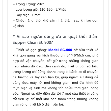
– Trọng lượng: 20kg
– Lưu lượng gió: 110-160m3/Phút
– Dây điện: 7 mét
– Chức năng: thổi khô sàn nhà, thảm sau khi lau dọn
vệ sinh
* Vì sao người dùng ưu ái quạt thổi thảm
Supper Clean SC 900?
– Thiết kế gọn gàng:
Model SC-900
sở hữu thiết kế
khá gọn gàng với kích thước chỉ 54*46*55.5 cm, phù
hợp để vận chuyển, cất giữ trong những không gian
hẹp, nhiều đồ đạc. Bên cạnh đó, thiết bị còn sở hữu
trọng lượng chỉ 20kg, được trang bị bánh xe di chuyển
đa hướng và tay kéo tiện lợi, giúp người sử dụng dễ
dàng đưa máy tới mọi không gian, mọi địa hình để
thực hiện vệ sinh mà không tốn nhiều thời gian, công
sức. Ngoài ra, dây điện dài tới 7 mét của thiết bị cũng
rất tiện lợi để thổi khô sàn thảm trong những không
gian rộng, thiết kế ổ điện tiện lợi.