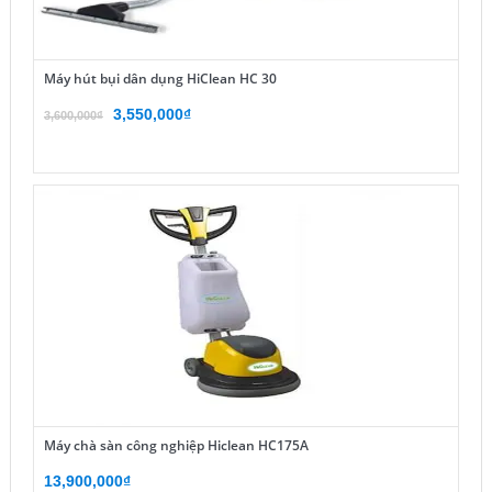
Máy hút bụi dân dụng HiClean HC 30
Giá
Giá
3,550,000
₫
3,600,000
₫
gốc
hiện
là:
tại
3,600,000₫.
là:
3,550,000₫.
Máy chà sàn công nghiệp Hiclean HC175A
13,900,000
₫