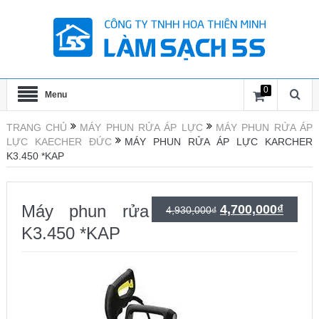
0
Menu
TRANG CHỦ
MÁY PHUN RỬA ÁP LỰC
MÁY PHUN RỬA ÁP
LỰC KAECHER ĐỨC
MÁY PHUN RỬA ÁP LỰC KARCHER
K3.450 *KAP
Máy phun rửa áp lực Karcher
Giá
Giá
4,700,000
₫
4,930,000
₫
K3.450 *KAP
gốc
hiện
là:
tại
4,930,000₫.
là:
4,700