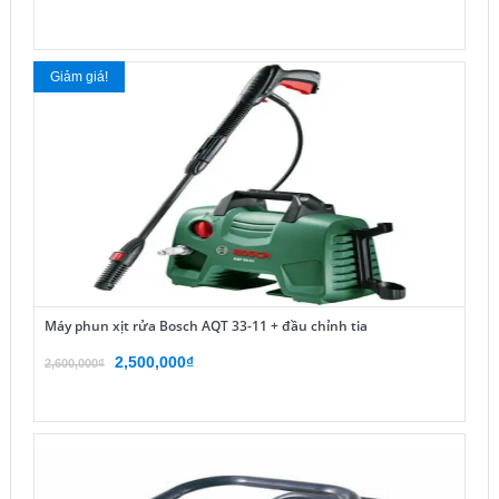
Giảm giá!
Máy phun xịt rửa Bosch AQT 33-11 + đầu chỉnh tia
Giá
Giá
2,500,000
₫
2,600,000
₫
gốc
hiện
là:
tại
2,600,000₫.
là:
2,500,000₫.