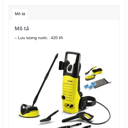
Karcher
K3.450
Mô tả
*KAP
số
Mô tả
lượng
– Lưu lượng nước : 420 l/h