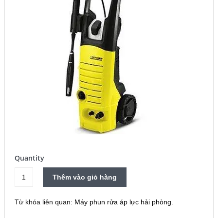
Quantity
Máy
Thêm vào giỏ hàng
phun
rửa
Từ khóa liên quan:
Máy phun rửa áp lực hải phòng
.
áp
lực