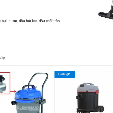
bụi, nước, đầu hút kẹt, đầu chổi tròn.
ày:
Giảm giá!