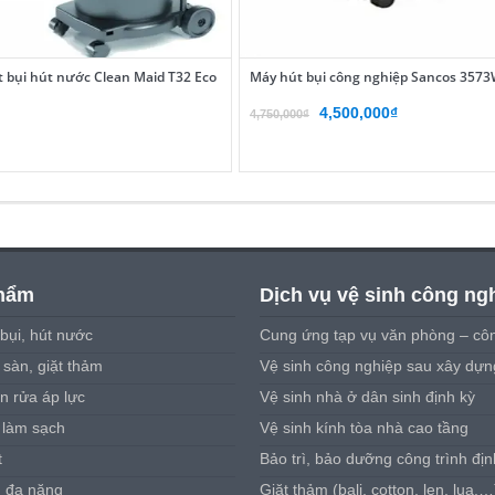
 bụi hút nước Clean Maid T32 Eco
Máy hút bụi công nghiệp Sancos 357
Giá
Giá
4,500,000
₫
4,750,000
₫
gốc
hiện
là:
tại
4,750,000₫.
là:
4,500,000₫.
hẩm
Dịch vụ vệ sinh công ng
bụi, hút nước
Cung ứng tạp vụ văn phòng – côn
sàn, giặt thảm
Vệ sinh công nghiệp sau xây dựn
n rửa áp lực
Vệ sinh nhà ở dân sinh định kỳ
 làm sạch
Vệ sinh kính tòa nhà cao tầng
t
Bảo trì, bảo dưỡng công trình địn
u đa năng
Giặt thảm (bali, cotton, len, lụa,…