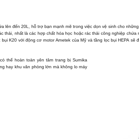
ứa lên đến 20L, hỗ trợ bạn mạnh mẽ trong việc dọn vệ sinh cho những
rác thải, nhất là các hợp chất hóa học hoặc rác thải công nghiệp ch
t bụi K20 với động cơ motor Ametek của Mỹ và tầng lọc bụi HEPA sẽ đ
 có thể hoàn toàn yên tâm trang bị Sumika
ng hay khu văn phòng lớn mà không lo máy