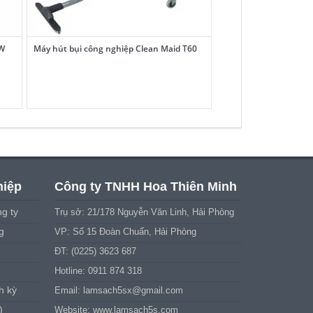
3W
Máy hút bụi công nghiệp Clean Maid T60
hiệp
Công ty TNHH Hoa Thiên Minh
g ty
Trụ sở: 21/178 Nguyễn Văn Linh, Hải Phòng
g
VP: Số 15 Đoàn Chuẩn, Hải Phòng
ĐT: (0225) 3623 687
Hotline: 0911 874 318
h kỳ
Email:
lamsach5sx@gmail.com
)
Website: www.lamsach5s.com