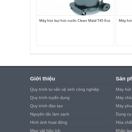
Máy hút bụi hút nước Clean Maid T45 Eco
Máy hút
Giới thiệu
Sản p
Quy trình tư vấn vệ sinh công nghiệp
Máy hút 
Quy trình tuyển dụng
Máy chà 
Quy trình đào tạo
Máy phu
Nguyên tắc làm sạch
Dụng cụ
Hình ảnh hoạt động
Hóa chấ
Mẹo vặt hữu ích
Khăn la