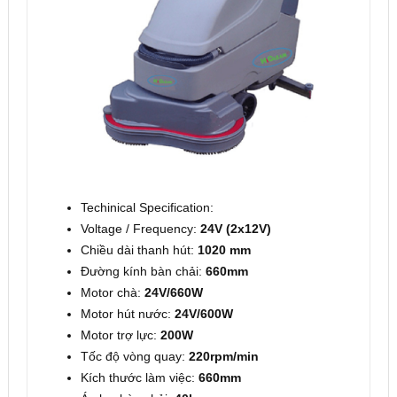
Techinical Specification:
Voltage / Frequency:
24V (2x12V)
Chiều dài thanh hút:
1020 mm
Đường kính bàn chải:
660mm
Motor chà:
24V/660W
Motor hút nước:
24V/600W
Motor trợ lực:
200W
Tốc độ vòng quay:
220rpm/min
Kích thước làm việc:
660mm