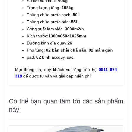
Áp lực bàn chải:
40kg
Trọng lượng tổng:
195kg
Thùng chứa nước sạch:
50L
Thùng chứa nước bẩn:
55L
Công suất làm việc:
3000m2/h
Kích thước:
1300×650×1025mm
Đường kính đĩa quay:
26
Phụ tùng:
02 bàn chài chà sàn, 02 mâm gắn
pad, 02 bình accquy, sạc.
Mọi thông tin, quý khách vui lòng liên hệ
0911 874
318
để được tư vấn và giải đáp miễn phí
Có thể bạn quan tâm tới các sản phẩm
này: