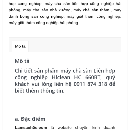
hop cong nghiep
,
máy chà sàn liên hợp công nghiệp hải
phòng
,
máy chà sàn nhà xưởng
,
máy chà sàn thảm.
,
may
danh bong san cong nghiep
,
máy giặt thảm công nghiệp
,
máy giặt thảm công nghiệp hải phòng
.
Mô tả
Mô tả
Chi tiết sản phẩm máy chà sàn Liên hợp
công nghiệp Hiclean HC 660BT, quý
khách vui lòng liên hệ 0911 874 318 để
biết thêm thông tin.
MÁY CHÀ SÀN LIÊN HỢP MÁY CHÀ SÀN CÔNG
NGHIỆP HẢI PHÒNG
a. Đặc điểm
Lamsach5s.com
là website chuyên kinh doanh