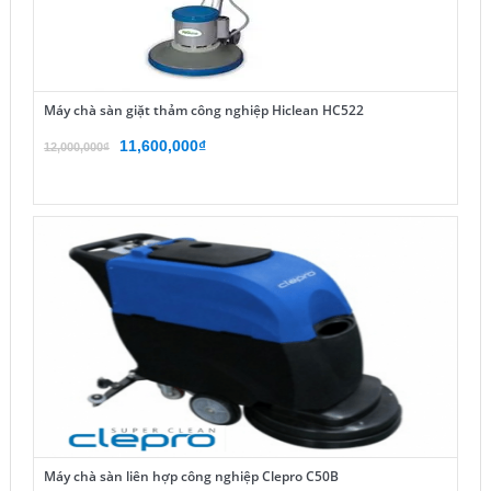
Máy chà sàn giặt thảm công nghiệp Hiclean HC522
Giá
Giá
11,600,000
₫
12,000,000
₫
gốc
hiện
là:
tại
12,000,000₫.
là:
11,600,000₫.
Máy chà sàn liên hợp công nghiệp Clepro C50B