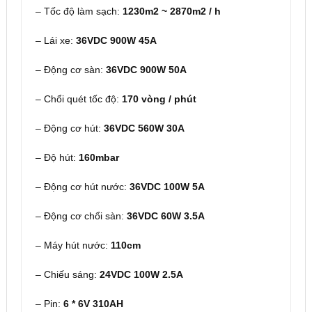
– Tốc độ làm sạch:
1230m2 ~ 2870m2 / h
– Lái xe:
36VDC 900W 45A
– Động cơ sàn:
36VDC 900W 50A
– Chổi quét tốc độ:
170 vòng / phút
– Động cơ hút:
36VDC 560W 30A
– Độ hút:
160mbar
– Động cơ hút nước:
36VDC 100W 5A
– Động cơ chổi sàn:
36VDC 60W 3.5A
– Máy hút nước:
110cm
– Chiếu sáng:
24VDC 100W 2.5A
– Pin:
6 * 6V 310AH