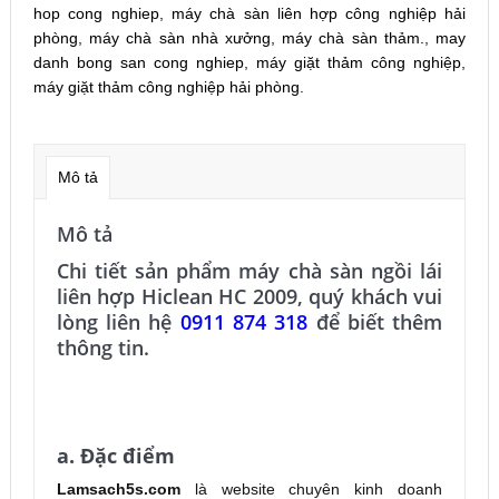
hop cong nghiep
,
máy chà sàn liên hợp công nghiệp hải
phòng
,
máy chà sàn nhà xưởng
,
máy chà sàn thảm.
,
may
danh bong san cong nghiep
,
máy giặt thảm công nghiệp
,
máy giặt thảm công nghiệp hải phòng
.
Mô tả
Mô tả
Chi tiết sản phẩm máy chà sàn ngồi lái
liên hợp Hiclean HC 2009, quý khách vui
lòng liên hệ
0911 874 318
để biết thêm
thông tin.
MÁY CHÀ SÀN LIÊN HỢP MÁY CHÀ SÀN CÔNG
NGHIỆP HẢI PHÒNG
a. Đặc điểm
Lamsach5s.com
là website chuyên kinh doanh